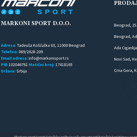
PRODA
MARKONI SPORT D.O.O.
Beograd, 25
Beograd, Ada
Adresa:
Tadeuša Košćuška 63, 11000 Beograd
Ada Ciganlija
Telefon:
069/2628-209
Email adresa:
Novi Sad, Kej
PIB
102046761
Matični broj:
17418165
Crna Gora, K
Država:
Srbija
Markoni sport koristi kolačiće i poštuje vašu privatnost! Kolačiće koristimo u raz