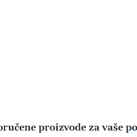
oručene proizvode
za vaše p