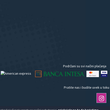
Podržani su svi načini plaćanja
Pratite nas i budite uvek u toku
Nastavljajući svoju posetu na našoj web stranici,
pristajete na to da koristimo