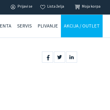
Prijavi se
Lista želja
Moja korpa
ENTA
SERVIS
PLIVANJE
AKCIJA / OUTLET