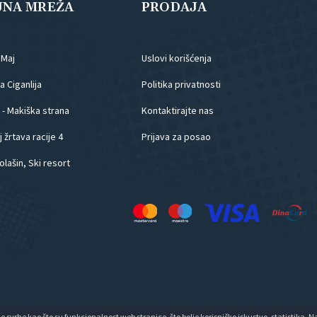
JNA MREŽA
PRODAJA
.Maj
Uslovi korišćenja
 Ciganlija
Politika privatnosti
 - Makiška strana
Kontaktirajte nas
 žrtava racije 4
Prijava za posao
olašin, Ski resort
ne svrhe kao što su funkcionalnost web stranice, što bolje korisničko iskustvo, statistika. 