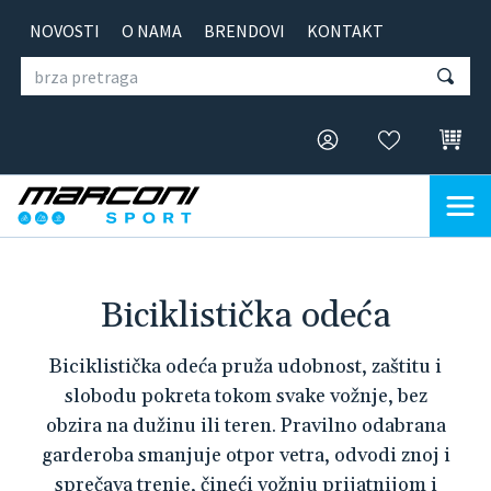
NOVOSTI
O NAMA
BRENDOVI
KONTAKT
Biciklistička odeća
Biciklistička odeća pruža udobnost, zaštitu i
slobodu pokreta tokom svake vožnje, bez
obzira na dužinu ili teren. Pravilno odabrana
garderoba smanjuje otpor vetra, odvodi znoj i
sprečava trenje, čineći vožnju prijatnijom i