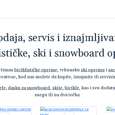
odaja, servis i iznajmljiva
lističke, ski i snowboard 
ortiman
biciklističke opreme
, vrhunsku
ski opremu
i
sn
kreativac, kod nas možete da kupite, iznajmite ili serv
ele
,
dasku za snowboard
,
skije
,
bicikle
, kao i svu doda
snegu ili na dva točka.