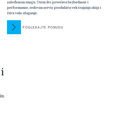
zaleđenom snegu. Osim što povećava bezbednost i
performanse, redovan servis produžava vek trajanja skija i
čuva vaše ulaganje.
POGLEDAJTE PONUDU
i
in.