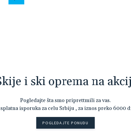
Skije i ski oprema na akcij
Pogledajte šta smo priprettmili za vas.
splatna isporuka za celu Srbiju , za iznos preko 6000 d
POGLEDAJTE PONUDU