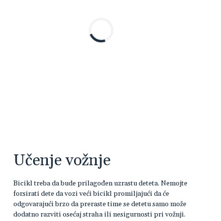
Učenje vožnje
Bicikl treba da bude prilagođen uzrastu deteta. Nemojte
forsirati dete da vozi veći bicikl promiljajući da će
odgovarajući brzo da preraste time se detetu samo može
dodatno razviti osećaj straha ili nesigurnosti pri vožnji.