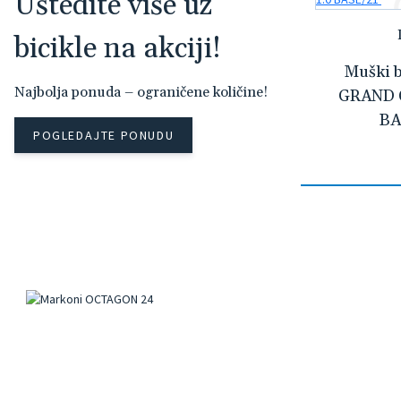
Uštedite više uz
bicikle na akciji!
Muški 
Najbolja ponuda – ograničene količine!
GRAND 
BA
POGLEDAJTE PONUDU