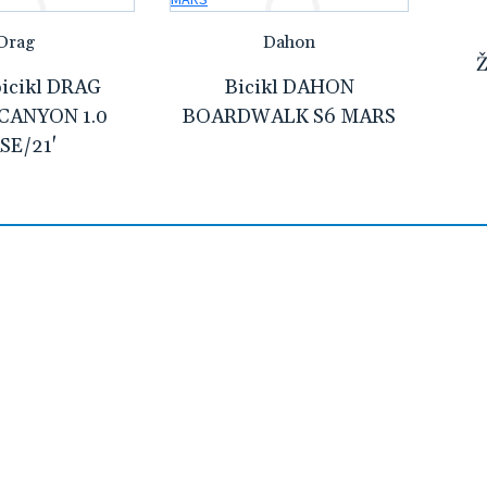
Drag
Dahon
Ž
bicikl DRAG
Bicikl DAHON
CANYON 1.0
BOARDWALK S6 MARS
SE/21'