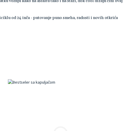
u vožnju kako na asfaltu tako i na stazi, dok cool dizajn čini ovaj
ciklu od 24 inča - putovanje puno smeha, radosti i novih otkrića