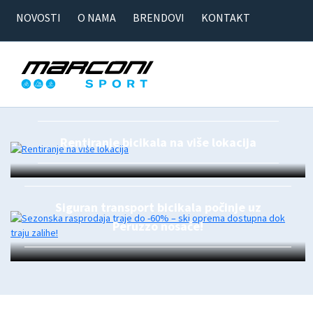
NOVOSTI
O NAMA
BRENDOVI
KONTAKT
Rentiranje bicikala na više lokacija
Siguran transport bicikala počinje uz
Peruzzo nosače!