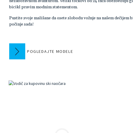
nezaboravnom avanturom. Veliki točkovi od 24 inča obezbeđuju glatk
bicikl pravim modnim statementom.
Pustite svoje mališane da osete slobodu vožnje na našem dečijem bi
počinje sada!
POGLEDAJTE MODELE