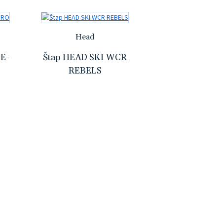
Head
E-
Štap HEAD SKI WCR
REBELS