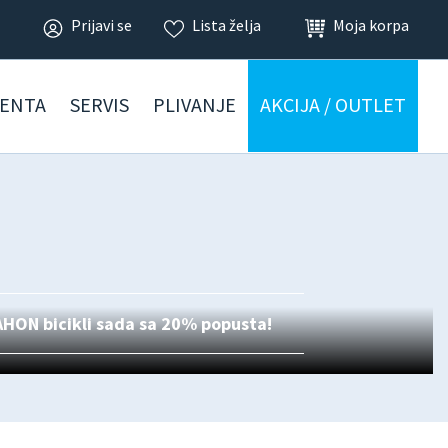
Prijavi se
Lista želja
Moja korpa
ENTA
SERVIS
PLIVANJE
AKCIJA / OUTLET
DAHON bicikli sada sa 20% popusta!