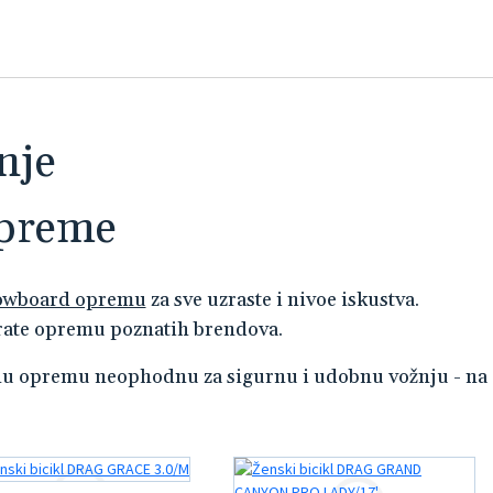
nje
opreme
owboard opremu
za sve uzraste i nivoe iskustva.
isirate opremu poznatih brendova.
tnu opremu neophodnu za sigurnu i udobnu vožnju - na