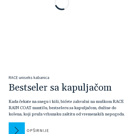
RACE uniseks kabanica
Bestseler sa kapuljačom
Kada čekate na snegu i kiši, bićete zahvalni na muškom RACE
RAIN COAT mantilu, bestseleru sa kapuljačom, dužine do
kolena, koji pruža vrhunsku zaštitu od vremenskih nepogoda.
OPŠIRNIJE