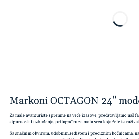
Markoni OCTAGON 24" mode
Za male avanturiste spremne na veće izazove, predstavljamo naš fant
sigurnosti i uzbuđenja, prilagođen za mala srca koja žele istraživat
Sa snažnim okvirom, udobnim sedištem i preciznim kočnicama, naš 