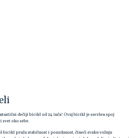
li
astični dečiji bicikl od 24 inča! Ovaj bicikl je savršen spoj
i svet oko sebe.
bicikl pruža stabilnost i pouzdanost, čineći svaku vožnju