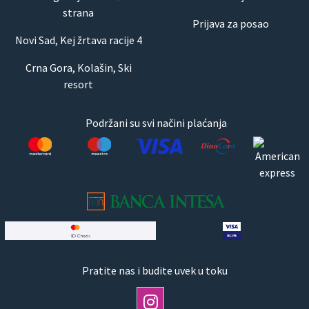
strana
Prijava za posao
Novi Sad, Kej žrtava racije 4
Crna Gora, Kolašin, Ski
resort
Podržani su svi načini plaćanja
Pratite nas i budite uvek u toku