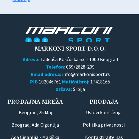
MARKONI SPORT D.O.O.
Adresa:
Tadeuša Košćuška 63, 11000 Beograd
Telefon:
069/2628-209
Email adresa:
PIB
102046761
Matični broj:
17418165
Država:
Srbija
PRODAJNA MREŽA
PRODAJA
Beograd, 25.Maj
Uslovi korišćenja
Beograd, Ada Ciganlija
Politika privatnosti
Ada Ciganlija - Makiška
Kontaktirajte nas