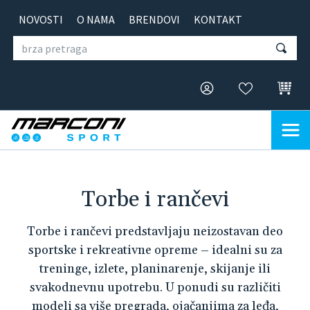
NOVOSTI
O NAMA
BRENDOVI
KONTAKT
Torbe i rančevi
Torbe i rančevi predstavljaju neizostavan deo
sportske i rekreativne opreme – idealni su za
treninge, izlete, planinarenje, skijanje ili
svakodnevnu upotrebu. U ponudi su različiti
modeli sa više pregrada, ojačanjima za leđa,