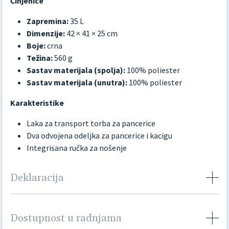
Činjenice
Zapremina:
35 L
Dimenzije:
42 × 41 × 25 cm
Boje:
crna
Težina:
560 g
Sastav materijala (spolja):
100% poliester
Sastav materijala (unutra):
100% poliester
Karakteristike
Laka za transport torba za pancerice
Dva odvojena odeljka za pancerice i kacigu
Integrisana ručka za nošenje
Deklaracija
Dostupnost u radnjama