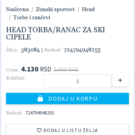
Naslovna
Zimski sportovi
Head
Torbe i rančevi
HEAD TORBA/RANAC ZA SKI
CIPELE
383084
|
724794948255
Šifra:
Barkod:
4.130
RSD
5.900 RSD
Cena:
Količina:
DODAJ U KORPU
724794948255
Barkod:
DODAJ U LISTU ŽELJA