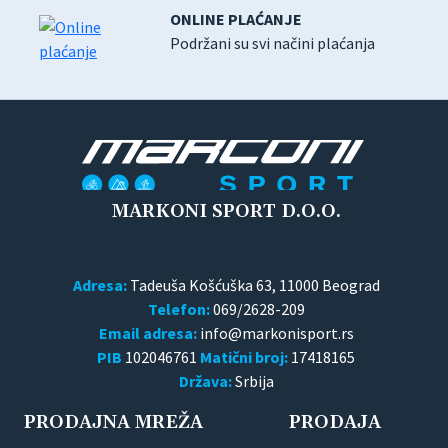
ONLINE PLAĆANJE
Podržani su svi načini plaćanja
MARKONI SPORT D.O.O.
Adresa:
Tadeuša Košćuška 63, 11000 Beograd
Telefon:
069/2628-209
Email adresa:
PIB
102046761
Matični broj:
17418165
Država:
Srbija
PRODAJNA MREŽA
PRODAJA