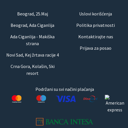
Beograd, 25.Maj
Uslovi korišćenja
Beograd, Ada Ciganlija
Politika privatnosti
Ada Ciganlija - Makiška
Kontaktirajte nas
strana
Prijava za posao
Novi Sad, Kej žrtava racije 4
Crna Gora, Kolašin, Ski
resort
Podržani su svi načini plaćanja