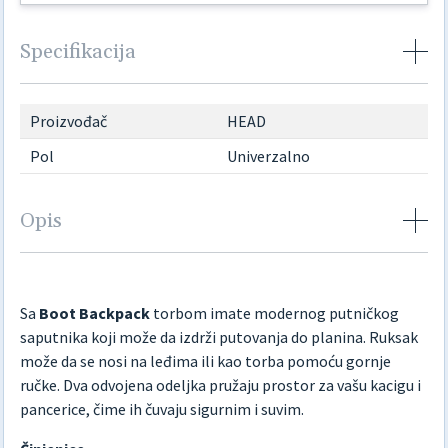
Specifikacija
Proizvođač
HEAD
Pol
Univerzalno
Opis
Sa
Boot Backpack
torbom imate modernog putničkog
saputnika koji može da izdrži putovanja do planina. Ruksak
može da se nosi na leđima ili kao torba pomoću gornje
ručke. Dva odvojena odeljka pružaju prostor za vašu kacigu i
pancerice, čime ih čuvaju sigurnim i suvim.