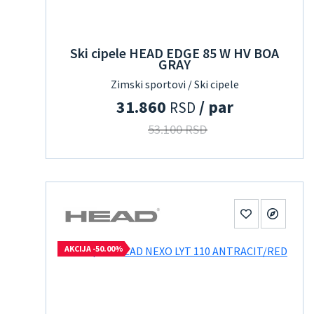
Ski cipele HEAD EDGE 85 W HV BOA
GRAY
Zimski sportovi / Ski cipele
31.860
/ par
RSD
53.100 RSD
AKCIJA -50.00%