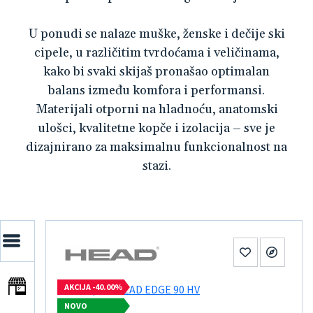
U ponudi se nalaze muške, ženske i dečije ski
cipele, u različitim tvrdoćama i veličinama,
kako bi svaki skijaš pronašao optimalan
balans između komfora i performansi.
Materijali otporni na hladnoću, anatomski
ulošci, kvalitetne kopče i izolacija – sve je
dizajnirano za maksimalnu funkcionalnost na
stazi.
AKCIJA -40.00%
NOVO