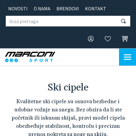
NOVOSTI
O NAMA
BRENDOVI
KONTAKT
Ski cipele
Kvalitetne ski cipele su osnova bezbedne i
udobne vožnje na snegu. Bez obzira da li ste
početnik ili iskusan skijaš, pravi model cipela
obezbeđuje stabilnost, kontrolu i precizan
prenos pokreta sa noge na skiju.