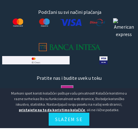
Podržani su svi načini plaćanja
Pratite nas i budite uvek u toku
Markoni sport koristi kolačiće i poštuje vašu privatnost! Kolačiće koristimo u
razne svrhe kao što su funkcionalnost web stranice, što bolje korisničko
iskustvo, statistika. Nastavljajući svoju posetu na našoj web stranici,
pristajete na to da koristimo kolačiće
, ali ne i lične podatke.
Copyright © Markoni Sport doo Markoni sport.Sva prava
SLAŽEM SE
zadržana
Developed by
HALO Creative Team