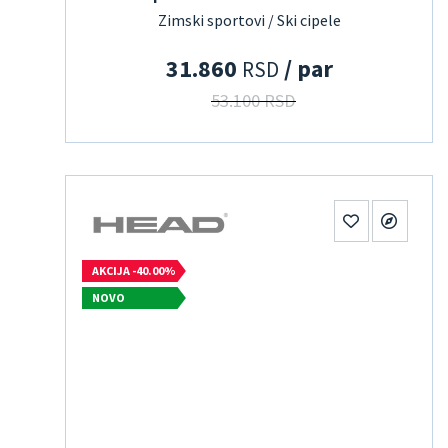
Zimski sportovi / Ski cipele
31.860
/ par
RSD
53.100 RSD
AKCIJA -40.00%
NOVO