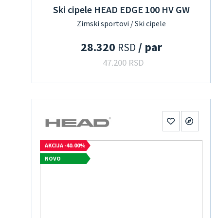
Ski cipele HEAD EDGE 100 HV GW
Zimski sportovi / Ski cipele
28.320
/ par
RSD
47.200 RSD
AKCIJA -40.00%
NOVO