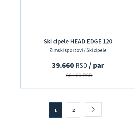
Ski cipele HEAD EDGE 120
Zimski sportovi / Ski cipele
39.660
/ par
RSD
66.100 RSD
1
2