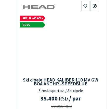
AKCIJA -40.00%
NOVO
Ski cipele HEAD KALIBER 110 MV GW
BOA ANTHR.-SPEEDBLUE
Zimski sportovi / Ski cipele
35.400
/ par
RSD
59.000 RSD