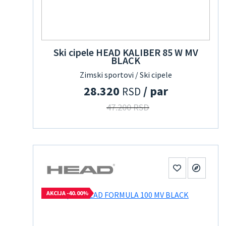
Ski cipele HEAD KALIBER 85 W MV
BLACK
Zimski sportovi / Ski cipele
28.320
/ par
RSD
47.200 RSD
AKCIJA -40.00%