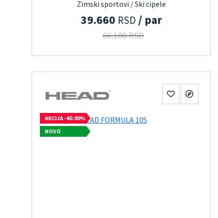
Zimski sportovi / Ski cipele
39.660
/ par
RSD
66.100 RSD
AKCIJA -40.00%
NOVO