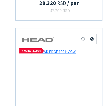
28.320
/ par
RSD
47.200 RSD
AKCIJA -40.00%