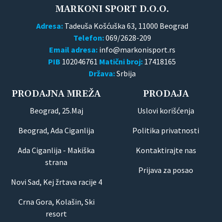
MARKONI SPORT D.O.O.
Adresa:
Tadeuša Košćuška 63, 11000 Beograd
Telefon:
069/2628-209
Email adresa:
PIB
102046761
Matični broj:
17418165
Država:
Srbija
PRODAJNA MREŽA
PRODAJA
Beograd, 25.Maj
Uslovi korišćenja
Beograd, Ada Ciganlija
Politika privatnosti
Ada Ciganlija - Makiška
Kontaktirajte nas
strana
Prijava za posao
Novi Sad, Kej žrtava racije 4
Crna Gora, Kolašin, Ski
resort