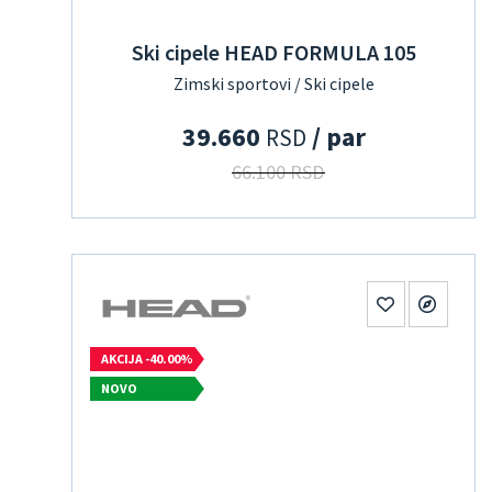
Ski cipele HEAD FORMULA 105
Zimski sportovi / Ski cipele
39.660
/ par
RSD
66.100 RSD
AKCIJA -40.00%
NOVO