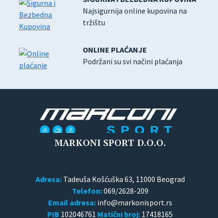
Najsigurnija online kupovina na
tržištu
ONLINE PLAĆANJE
Podržani su svi načini plaćanja
MARKONI SPORT D.O.O.
Adresa:
Tadeuša Košćuška 63, 11000 Beograd
Telefon:
069/2628-209
Email adresa:
PIB
102046761
Matični broj:
17418165