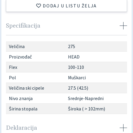
DODAJ U LISTU ŽELJA
Specifikacija
Veličina
275
Proizvođač
HEAD
Flex
100-110
Pol
Muškarci
Veličina ski cipele
27.5 (42.5)
Nivo znanja
Srednje-Napredni
Širina stopala
Široka ( > 102mm)
Deklaracija