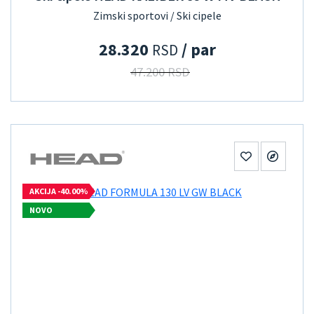
Zimski sportovi / Ski cipele
28.320
/ par
RSD
47.200 RSD
AKCIJA -40.00%
NOVO