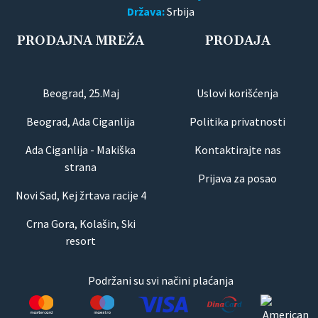
Država:
Srbija
PRODAJNA MREŽA
PRODAJA
Beograd, 25.Maj
Uslovi korišćenja
Beograd, Ada Ciganlija
Politika privatnosti
Ada Ciganlija - Makiška
Kontaktirajte nas
strana
Prijava za posao
Novi Sad, Kej žrtava racije 4
Crna Gora, Kolašin, Ski
resort
Podržani su svi načini plaćanja