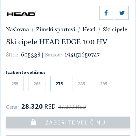
Naslovna
Zimski sportovi
Head
Ski cipele
Ski cipele HEAD EDGE 100 HV
605338
|
194151650747
Šifra:
Barkod:
Izaberite veličinu:
255
265
275
285
295
28.320
RSD
47.200 RSD
Cena:
IZABERITE VELIČINU