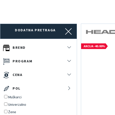
DODATNA PRETRAGA
AKCIJA -40.00%
BREND
PROGRAM
CENA
POL
Muškarci
Univerzalno
Žene