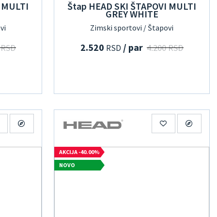
 MULTI
Štap HEAD SKI ŠTAPOVI MULTI
GREY WHITE
vi
Zimski sportovi / Štapovi
2.520
/ par
 RSD
4.200 RSD
RSD
AKCIJA -40.00%
NOVO