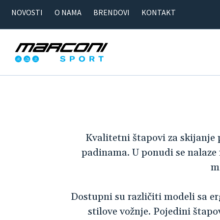
NOVOSTI
O NAMA
BRENDOVI
KONTAKT
Kvalitetni štapovi za skijanj
padinama. U ponudi se nalaze mo
ma
Dostupni su različiti modeli sa 
stilove vožnje. Pojedini štapo