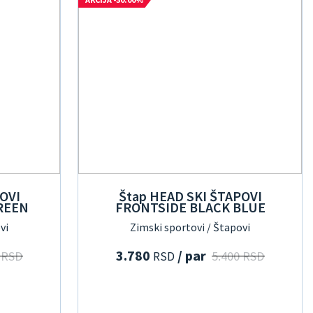
OVI
Štap HEAD SKI ŠTAPOVI
REEN
FRONTSIDE BLACK BLUE
vi
Zimski sportovi / Štapovi
3.780
/ par
 RSD
5.400 RSD
RSD