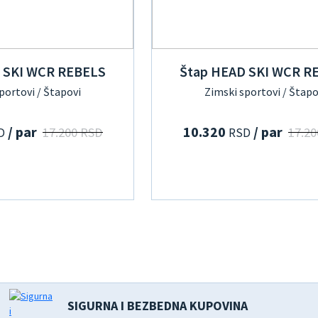
 SKI WCR REBELS
Štap HEAD SKI WCR R
portovi / Štapovi
Zimski sportovi / Štapo
/ par
10.320
/ par
17.200 RSD
17.20
D
RSD
SIGURNA I BEZBEDNA KUPOVINA