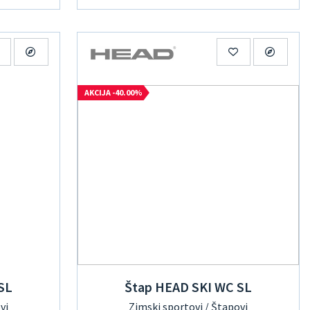
AKCIJA -40.00%
SL
Štap HEAD SKI WC SL
vi
Zimski sportovi / Štapovi