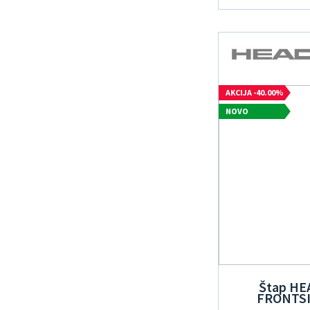
AKCIJA -40.00%
NOVO
Štap HE
FRONTS