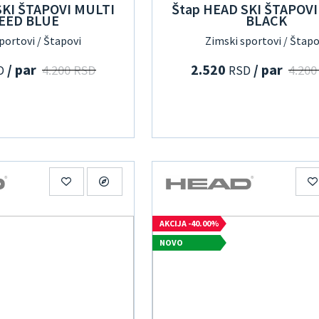
SKI ŠTAPOVI MULTI
Štap HEAD SKI ŠTAPOVI
EED BLUE
BLACK
portovi / Štapovi
Zimski sportovi / Štapo
/ par
2.520
/ par
4.200 RSD
4.200
D
RSD
AKCIJA -40.00%
NOVO