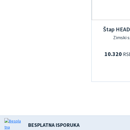
Štap HEAD
Zimski s
10.320
RS
BESPLATNA ISPORUKA