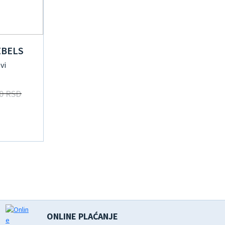
EBELS
vi
0 RSD
ONLINE PLAĆANJE