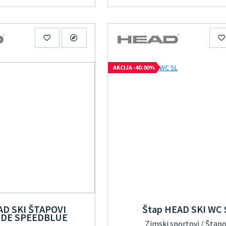
AKCIJA -40.00%
AD SKI ŠTAPOVI
Štap HEAD SKI WC 
IDE SPEEDBLUE
Zimski sportovi / Štapo