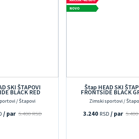
NOVO
AD SKI ŠTAPOVI
Štap HEAD SKI ŠTAP
IDE BLACK RED
FRONTSIDE BLACK G
portovi / Štapovi
Zimski sportovi / Štapo
/ par
3.240
/ par
5.400 RSD
5.400
D
RSD