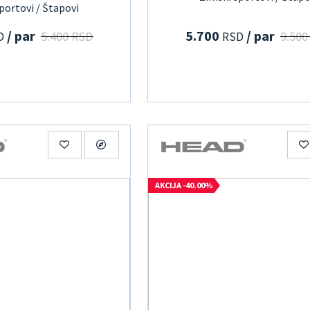
portovi / Štapovi
/ par
5.700
/ par
5.400 RSD
9.500
D
RSD
AKCIJA -40.00%