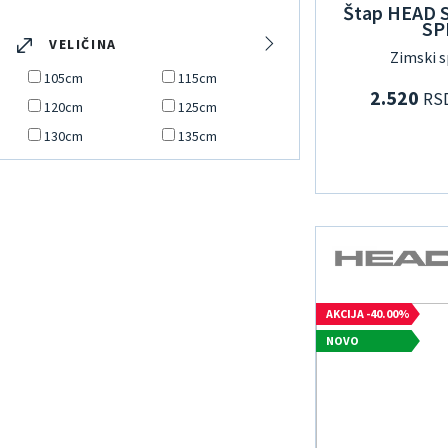
Štap HEAD 
SP
VELIČINA
Zimski s
105cm
115cm
2.520
RS
120cm
125cm
130cm
135cm
AKCIJA -40.00%
NOVO