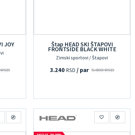
I JOY
Štap HEAD SKI ŠTAPOVI
FRONTSIDE BLACK WHITE
vi
Zimski sportovi / Štapovi
3.240
/ par
 RSD
5.400 RSD
RSD
AKCIJA -30.00%