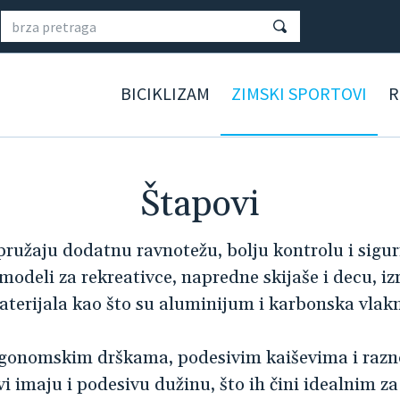
BICIKLIZAM
ZIMSKI SPORTOVI
R
Štapovi
e pružaju dodatnu ravnotežu, bolju kontrolu i sig
deli za rekreativce, napredne skijaše i decu, izra
terijala kao što su aluminijum i karbonska vlak
ergonomskim drškama, podesivim kaiševima i razno
vi imaju i podesivu dužinu, što ih čini idealnim za 