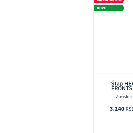
NOVO
Štap HE
FRONTS
Zimski s
3.240
RS