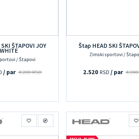
 SKI ŠTAPOVI JOY
Štap HEAD SKI ŠTAPOV
WHITE
Zimski sportovi / Štapo
portovi / Štapovi
/ par
2.520
/ par
4.200 RSD
4.200
D
RSD
AKCIJA -40.00%