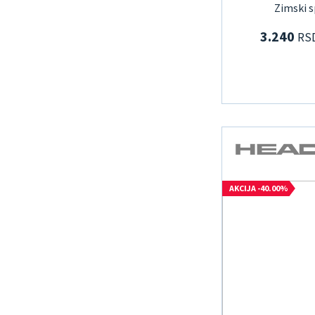
Zimski s
3.240
RS
AKCIJA -40.00%