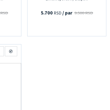
5.700
/ par
 RSD
9.500 RSD
RSD