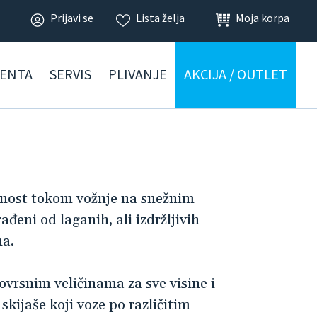
Prijavi se
Lista želja
Moja korpa
ENTA
SERVIS
PLIVANJE
AKCIJA / OUTLET
urnost tokom vožnje na snežnim
đeni od laganih, ali izdržljivih
na.
vrsnim veličinama za sve visine i
skijaše koji voze po različitim