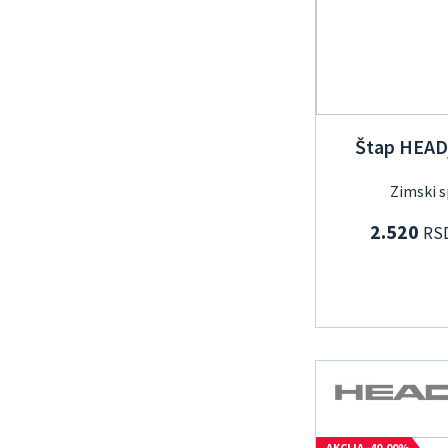
Štap HEAD
Zimski s
2.520
RS
AKCIJA -40.00%