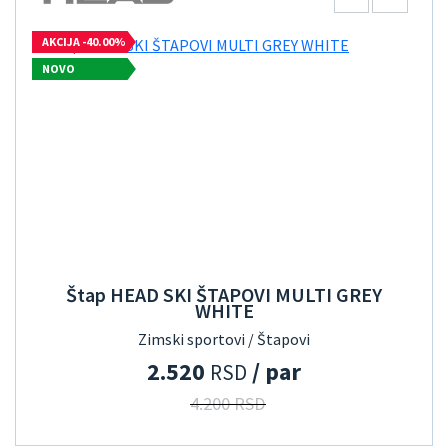
AKCIJA -40.00%
NOVO
Štap HEAD SKI ŠTAPOVI MULTI GREY
WHITE
Zimski sportovi / Štapovi
2.520
/ par
RSD
4.200 RSD