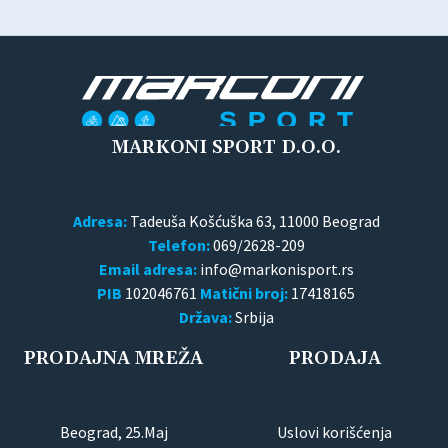
MARKONI SPORT D.O.O.
Adresa:
Tadeuša Košćuška 63, 11000 Beograd
Telefon:
069/2628-209
Email adresa:
PIB
102046761
Matični broj:
17418165
Država:
Srbija
PRODAJNA MREŽA
PRODAJA
Beograd, 25.Maj
Uslovi korišćenja