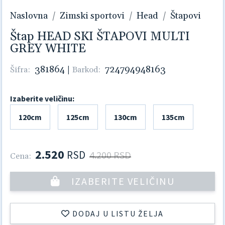
Naslovna
Zimski sportovi
Head
Štapovi
Štap HEAD SKI ŠTAPOVI MULTI
GREY WHITE
381864
|
724794948163
Šifra:
Barkod:
Izaberite veličinu:
120cm
125cm
130cm
135cm
2.520
RSD
4.200 RSD
Cena:
IZABERITE VELIČINU
DODAJ U LISTU ŽELJA