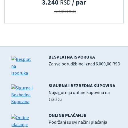
3.240
/ par
RSD
5.400 RSD
BESPLATNA ISPORUKA
Za sve porudžbine iznad 6.000,00 RSD
SIGURNA I BEZBEDNA KUPOVINA
Najsigurnija online kupovina na
tržištu
ONLINE PLAĆANJE
Podržani su svi načini plaćanja