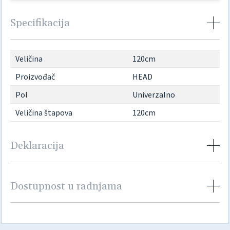
Specifikacija
Veličina
120cm
Proizvođač
HEAD
Pol
Univerzalno
Veličina štapova
120cm
Deklaracija
Dostupnost u radnjama