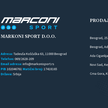
PRODA
MARKONI SPORT D.O.O.
Beograd, 25
Beograd, Ada
Adresa:
Tadeuša Košćuška 63, 11000 Beograd
Ada Ciganlija
Telefon:
069/2628-209
Email adresa:
Novi Sad, Kej
PIB
102046761
Matični broj:
17418165
Crna Gora, K
Država:
Srbija