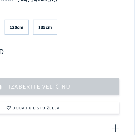
130cm
135cm
D
IZABERITE VELIČINU
DODAJ U LISTU ŽELJA