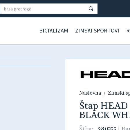
BICIKLIZAM
ZIMSKI SPORTOVI
R
Naslovna
Zimski s
Štap HEAD
BLACK WH
Šifra:
381555
|
Ba