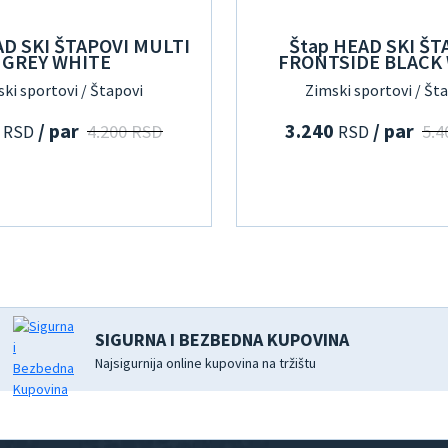
AD SKI ŠTAPOVI MULTI
Štap HEAD SKI ŠT
GREY WHITE
FRONTSIDE BLACK
ki sportovi / Štapovi
Zimski sportovi / Št
0
/ par
3.240
/ par
4.200 RSD
5.4
RSD
RSD
SIGURNA I BEZBEDNA KUPOVINA
Najsigurnija online kupovina na tržištu