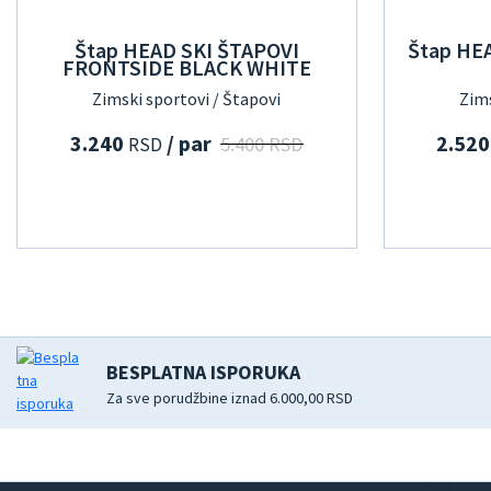
Štap HEAD SKI ŠTAPOVI
Štap HE
FRONTSIDE BLACK WHITE
Zimski sportovi / Štapovi
Zims
3.240
/ par
2.52
5.400 RSD
RSD
BESPLATNA ISPORUKA
Za sve porudžbine iznad 6.000,00 RSD