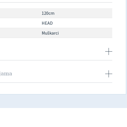
120cm
HEAD
Muškarci
njama