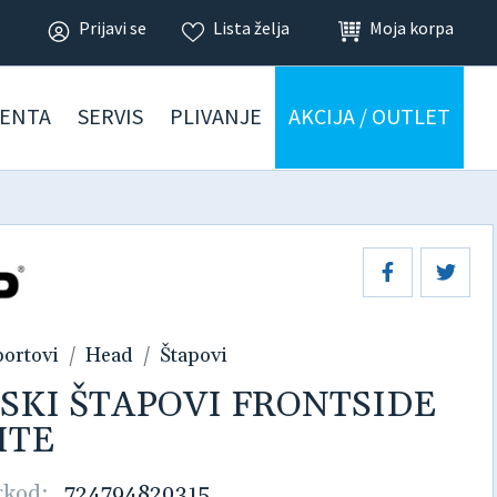
Prijavi se
Lista želja
Moja korpa
ENTA
SERVIS
PLIVANJE
AKCIJA / OUTLET
portovi
Head
Štapovi
 SKI ŠTAPOVI FRONTSIDE
ITE
rkod:
724794820315