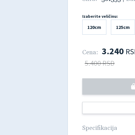
Izaberite veličinu:
120cm
125cm
3.240
RS
Cena:
5.400 RSD
Specifikacija