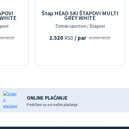
APOVI
Štap HEAD SKI ŠTAPOVI MULTI
 WHITE
GREY WHITE
apovi
Zimski sportovi / Štapovi
2.520
/ par
00 RSD
4.200 RSD
RSD
ONLINE PLAĆANJE
Podržani su svi načini plaćanja