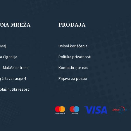
JNA MREŽA
PRODAJA
.Maj
Uslovi korišćenja
 Ciganlija
Politika privatnosti
 - Makiška strana
Kontaktirajte nas
 žrtava racije 4
Prijava za posao
olašin, Ski resort