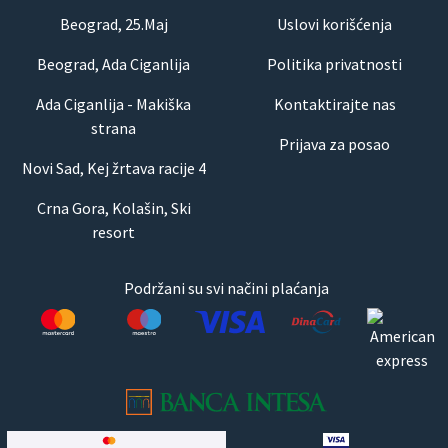
Beograd, 25.Maj
Uslovi korišćenja
Beograd, Ada Ciganlija
Politika privatnosti
Ada Ciganlija - Makiška
Kontaktirajte nas
strana
Prijava za posao
Novi Sad, Kej žrtava racije 4
Crna Gora, Kolašin, Ski
resort
Podržani su svi načini plaćanja