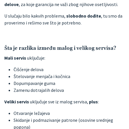
delove
, za koje garancija ne važi zbog njihove osetljivosti.
U slučaju bilo kakvih problema,
slobodno dođite
, tu smo da
proverimo i rešimo sve što je potrebno.
Šta je razlika između malog i velikog servisa?
Mali servis
uključuje:
Čišćenje delova
Štelovanje menjača i kočnica
Dopumpavanje guma
Zamenu dotrajalih delova
Veliki servis
uključuje sve iz malog servisa,
plus
:
Otvaranje ležajeva
Skidanje i podmazivanje patrone (osovine srednjeg
pogona)