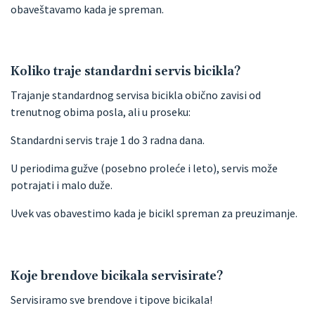
obaveštavamo kada je spreman.
Koliko traje standardni servis bicikla?
Trajanje standardnog servisa bicikla obično zavisi od
trenutnog obima posla, ali u proseku:
Standardni servis traje 1 do 3 radna dana.
U periodima gužve (posebno proleće i leto), servis može
potrajati i malo duže.
Uvek vas obavestimo kada je bicikl spreman za preuzimanje.
Koje brendove bicikala servisirate?
Servisiramo sve brendove i tipove bicikala!