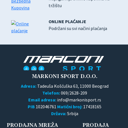
tržištu
ONLINE PLAĆANJE
Podržani su svi načini plaćanja
MARKONI SPORT D.O.O.
Adresa:
Tadeuša Košćuška 63, 11000 Beograd
Telefon:
069/2628-209
Email adresa:
PIB
102046761
Matični broj:
17418165
Država:
Srbija
PRODAJNA MREŽA
PRODAJA