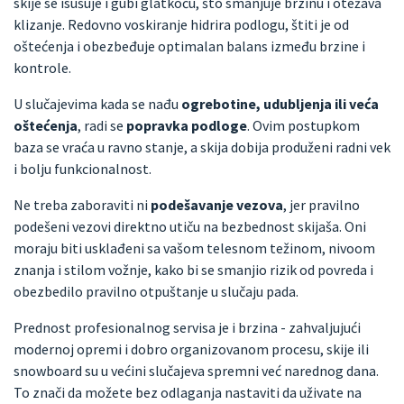
skije se isušuje i gubi glatkoću, što smanjuje brzinu i otežava
klizanje. Redovno voskiranje hidrira podlogu, štiti je od
oštećenja i obezbeđuje optimalan balans između brzine i
kontrole.
U slučajevima kada se nađu
ogrebotine, udubljenja ili veća
oštećenja
, radi se
popravka podloge
. Ovim postupkom
baza se vraća u ravno stanje, a skija dobija produženi radni vek
i bolju funkcionalnost.
Ne treba zaboraviti ni
podešavanje vezova
, jer pravilno
podešeni vezovi direktno utiču na bezbednost skijaša. Oni
moraju biti usklađeni sa vašom telesnom težinom, nivoom
znanja i stilom vožnje, kako bi se smanjio rizik od povreda i
obezbedilo pravilno otpuštanje u slučaju pada.
Prednost profesionalnog servisa je i brzina - zahvaljujući
modernoj opremi i dobro organizovanom procesu, skije ili
snowboard su u većini slučajeva spremni već narednog dana.
To znači da možete bez odlaganja nastaviti da uživate na