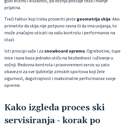
gubi brzinu i klizavost, pa vožnja postaje teža i manje
prijatna.
Treći faktor koji treba proveriti jeste
geometrija skije
. Ako
primetite da skija nije potpuno ravna ili da ima uvijanja, to
može značajno uticati na vašu kontrolu i performanse na
stazi.
Isti principi važe i za
snowboard opremu
. Ogrebotine, tupe
ivice i suva baza jednako utiču na bezbednost i uživanje u
vožnji. Redovna kontrola i pravovremeni servis su zato
obavezni za sve ljubitelje zimskih sportova koji žele
sigurnost, dugotrajnost i maksimalne performanse svoje
opreme.
Kako izgleda proces ski
servisiranja - korak po