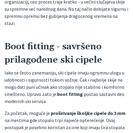
organizaciji, ceo proces traje kratko - u većini slučajeva skije
su spremne već narednog dana. Na taj način dobijate sigurnu i
spremnu opremu bez gubljenja dragocenog vremena na
stazi.
Boot fitting - savršeno
prilagođene ski cipele
Iako se često zanemaruju, ski cipele imaju ogromnu ulogu u
udobnosti i sigurnosti tokom vožnje. Čak i najbolje skije ne
mogu dati puni učinak ako stopalo nije stabilno i komforno
smešteno. Upravo zato je
boot fitting
postao sastavni deo
modernih ski servisa.
Za početak, moguće je
proširivanje školjke cipele do 3 mm
na mestima gde stopalo trpi najveće opterećenje. Ovaj
postupak je posebno koristan za one koji imaju šira stopala