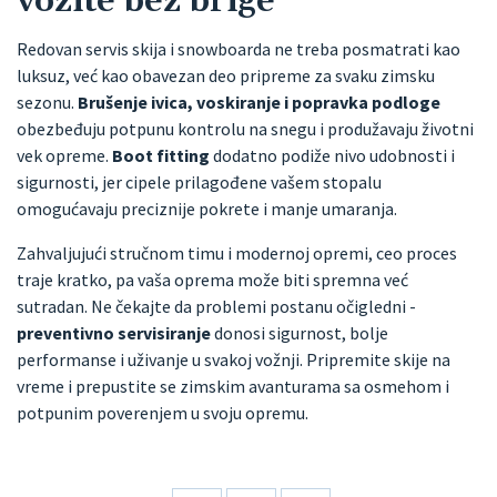
vozite bez brige
Redovan servis skija i snowboarda ne treba posmatrati kao
luksuz, već kao obavezan deo pripreme za svaku zimsku
sezonu.
Brušenje ivica, voskiranje i popravka podloge
obezbeđuju potpunu kontrolu na snegu i produžavaju životni
vek opreme.
Boot fitting
dodatno podiže nivo udobnosti i
sigurnosti, jer cipele prilagođene vašem stopalu
omogućavaju preciznije pokrete i manje umaranja.
Zahvaljujući stručnom timu i modernoj opremi, ceo proces
traje kratko, pa vaša oprema može biti spremna već
sutradan. Ne čekajte da problemi postanu očigledni -
preventivno servisiranje
donosi sigurnost, bolje
performanse i uživanje u svakoj vožnji. Pripremite skije na
vreme i prepustite se zimskim avanturama sa osmehom i
potpunim poverenjem u svoju opremu.