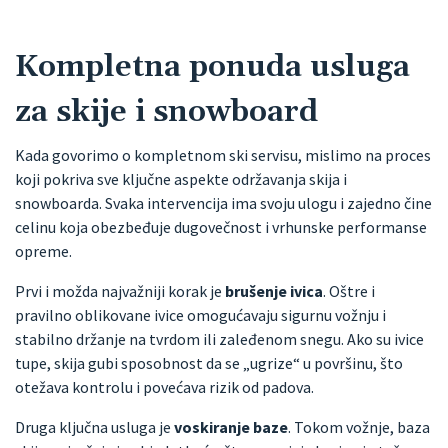
Kompletna ponuda usluga
za skije i snowboard
Kada govorimo o kompletnom ski servisu, mislimo na proces
koji pokriva sve ključne aspekte održavanja skija i
snowboarda. Svaka intervencija ima svoju ulogu i zajedno čine
celinu koja obezbeđuje dugovečnost i vrhunske performanse
opreme.
Prvi i možda najvažniji korak je
brušenje ivica
. Oštre i
pravilno oblikovane ivice omogućavaju sigurnu vožnju i
stabilno držanje na tvrdom ili zaleđenom snegu. Ako su ivice
tupe, skija gubi sposobnost da se „ugrize“ u površinu, što
otežava kontrolu i povećava rizik od padova.
Druga ključna usluga je
voskiranje baze
. Tokom vožnje, baza