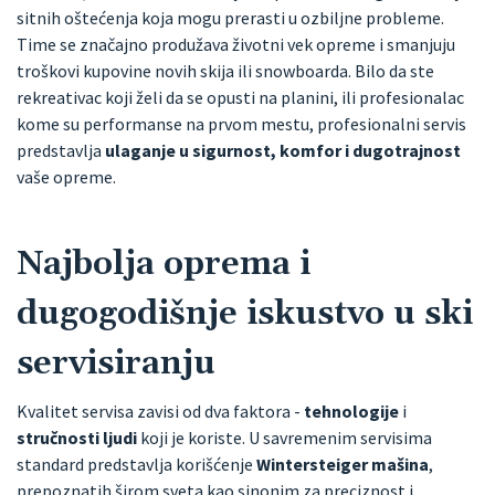
sitnih oštećenja koja mogu prerasti u ozbiljne probleme.
Time se značajno produžava životni vek opreme i smanjuju
troškovi kupovine novih skija ili snowboarda. Bilo da ste
rekreativac koji želi da se opusti na planini, ili profesionalac
kome su performanse na prvom mestu, profesionalni servis
predstavlja
ulaganje u sigurnost, komfor i dugotrajnost
vaše opreme.
Najbolja oprema i
dugogodišnje iskustvo u ski
servisiranju
Kvalitet servisa zavisi od dva faktora -
tehnologije
i
stručnosti ljudi
koji je koriste. U savremenim servisima
standard predstavlja korišćenje
Wintersteiger mašina
,
prepoznatih širom sveta kao sinonim za preciznost i