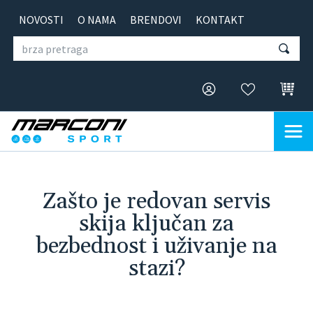
NOVOSTI
O NAMA
BRENDOVI
KONTAKT
Zašto je redovan servis
skija ključan za
bezbednost i uživanje na
stazi?