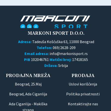
MARKONI SPORT D.O.O.
Adresa:
Tadeuša Košćuška 63, 11000 Beograd
Telefon:
069/2628-209
Email adresa:
PIB
102046761
Matični broj:
17418165
Država:
Srbija
PRODAJNA MREŽA
PRODAJA
Beograd, 25.Maj
Uslovi korišćenja
Beograd, Ada Ciganlija
Politika privatnosti
Ada Ciganlija - Makiška
Kontaktirajte nas
strana