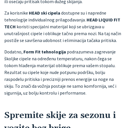
ili osećaju pritisak tokom dužeg skijanja.
Za korisnike
HEAD ski cipela
dostupne su i napredne
tehnologije individualnog prilagođavanja.
HEAD LIQUID FIT
TECH
koristi specijalni materijal koji se ubrizgava u
unutrašnjost cipele i oblikuje tačno prema nozi. Na taj način
postiže se savršena udobnost i eliminacija tačaka pritiska.
Dodatno,
Form Fit tehnologija
podrazumeva zagrevanje
školjke cipele na određenu temperaturu, nakon čega se
tokom hlađenja materijal oblikuje prema vašem stopalu.
Rezultat su cipele koje nude potpunu podršku, bolju
raspodelu pritiska i precizniji prenos energije sa noge na
skiju. To znači da vožnja postaje ne samo komfornija, već i
sigurnija, uz bolju kontrolu i performanse.
Spremite skije za sezonu i