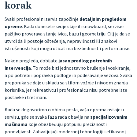
korak
Svaki profesionalni servis započinje
detaljnim pregledom
opreme
. Kada donesete svoje skije ili snowboard, serviser
pažljivo proverava stanje ivica, bazu i geometriju. Cilj je da se
utvrdi da li postoje oštećenja, nepravilnosti ili znakovi
istrošenosti koji mogu uticati na bezbednost i performanse.
Nakon pregleda, dobijate
jasan predlog potrebnih
intervencija
. To može biti jednostavno brušenje i voskiranje,
a po potrebi i popravka podloge ili podešavanje vezova. Svaka
preporuka se daje u skladu sa stilom vožnje i nivoom znanja
korisnika, jer rekreativcu i profesionalcu nisu potrebne iste
postavke i tretmani.
Kada se dogovorimo o obimu posla, vaša oprema ostaje u
servisu, gde se svaka faza rada obavlja na
specijalizovanim
mašinama
koje obezbeđuju potpunu preciznost i
ponovljivost. Zahvaljujući modernoj tehnologiji i efikasnoj