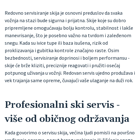
Redovno servisiranje skija je osnovni preduslov da svaka
vožnja na stazi bude sigurna i prijatna. Skije koje su dobro
pripremljene omogućavaju bolju kontrolu, stabilnost i lakše
manevrisanje, što je posebno važno na tvrdom i zaleđenom
snegu. Kada su ivice tupe ili baza isušena, rizik od
proklizavanja i gubitka kontrole značajno raste. Osim
bezbednosti, servisiranje doprinosi i boljem performansu -
skije će brže kliziti, preciznije reagovati i pružiti osećaj
potpunog uživanja u vožnji. Redovan servis ujedno produžava i
vek trajanja same opreme, čuvajući vaše ulaganje na duži rok.
Profesionalni ski servis -
više od običnog održavanja
Kada govorimo o servisu skija, većina ljudi pomisli na površno
sređivanje opreme, poput brzog voskiranja ili čišćenja snega