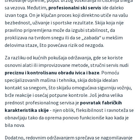
sa vezova. Međutim,
profesionalni ski servis
ide daleko
izvan toga. On je ključan proces koji direktno utiče na vašu
bezbednost, uživanje i sportske rezultate. Skija koja nije
pravilno pripremljena može da izgubi stabilnost, da
proklizava na tvrdom snegu ili da se „zabada“ u mekšim
delovima staze, što povećava rizik od nezgoda.
Za razliku od kućnih pokušaja održavanja, gde se koriste
osnovni alati ili improvizovane metode, stručni servis nudi
preciznu i kontrolisanu obradu ivica i baze
. Pomoću
specijalizovanih mašina i tehnika, skija dobija idealan
kontakt sa snegom, što skijašu omogućava sigurniju vožnju,
brže reakcije i osećaj potpune kontrole. Još jedna velika
prednost profesionalnog servisa je
povratak fabričkih
karakteristika skije
- njen oblik, fleksibilnost i ravnoteža se
obnavljaju tako da oprema ponovo funkcioniše kao kada je
bila nova.
Dodatno, redovnim održavanjem sprečava se nagomilavanje