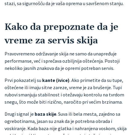
stazi, sa sigurnošću da je vaša oprema u savršenom stanju.
Kako da prepoznate da je
vreme za servis skija
Pravovremeno održavanje skija ne samo da unapređuje
performanse, već i sprečava ozbiljnija oštećenja. Postoji
nekoliko jasnih znakova da je opremi potreban servis.
Prvi pokazatelj su
kante (ivice)
. Ako primetite da su tupe,
oštećene ili imaju sitne zareze, vreme je za brušenje. Tupi
rubovi smanjuju stabilnost i otežavaju kontrolu na tvrdom
snegu, što može biti rizično, naročito pri većim brzinama.
Drugi signal je
baza skije
. Suva ili bela mesta, zajedno sa
ogrebotinama, jasan su znak da je potrebna obrada i
voskiranje. Kada baza nije glatka i nahranjena voskom, skija