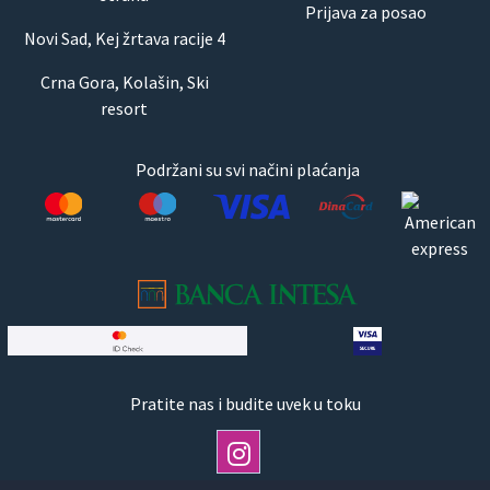
Prijava za posao
Novi Sad, Kej žrtava racije 4
Crna Gora, Kolašin, Ski
resort
Podržani su svi načini plaćanja
Pratite nas i budite uvek u toku