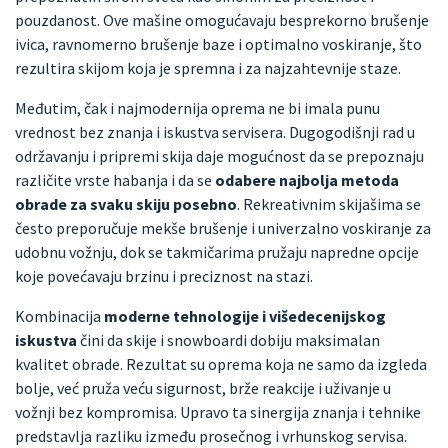
pouzdanost. Ove mašine omogućavaju besprekorno brušenje
ivica, ravnomerno brušenje baze i optimalno voskiranje, što
rezultira skijom koja je spremna i za najzahtevnije staze.
Međutim, čak i najmodernija oprema ne bi imala punu
vrednost bez znanja i iskustva servisera. Dugogodišnji rad u
održavanju i pripremi skija daje mogućnost da se prepoznaju
različite vrste habanja i da se
odabere najbolja metoda
obrade za svaku skiju posebno
. Rekreativnim skijašima se
često preporučuje mekše brušenje i univerzalno voskiranje za
udobnu vožnju, dok se takmičarima pružaju napredne opcije
koje povećavaju brzinu i preciznost na stazi.
Kombinacija
moderne tehnologije i višedecenijskog
iskustva
čini da skije i snowboardi dobiju maksimalan
kvalitet obrade. Rezultat su oprema koja ne samo da izgleda
bolje, već pruža veću sigurnost, brže reakcije i uživanje u
vožnji bez kompromisa. Upravo ta sinergija znanja i tehnike
predstavlja razliku između prosečnog i vrhunskog servisa.