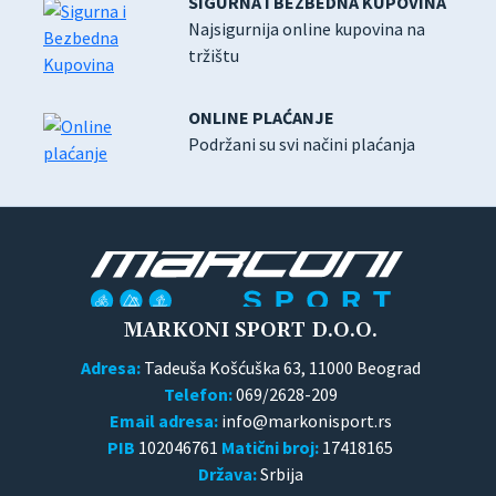
SIGURNA I BEZBEDNA KUPOVINA
Najsigurnija online kupovina na
tržištu
ONLINE PLAĆANJE
Podržani su svi načini plaćanja
MARKONI SPORT D.O.O.
Adresa:
Tadeuša Košćuška 63, 11000 Beograd
Telefon:
069/2628-209
Email adresa:
PIB
102046761
Matični broj:
17418165
Država:
Srbija