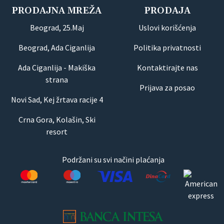
PRODAJNA MREŽA
PRODAJA
Beograd, 25.Maj
Uslovi korišćenja
Beograd, Ada Ciganlija
Politika privatnosti
Ada Ciganlija - Makiška
Kontaktirajte nas
strana
Prijava za posao
Novi Sad, Kej žrtava racije 4
Crna Gora, Kolašin, Ski
resort
Podržani su svi načini plaćanja