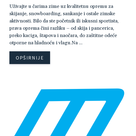
Uživajte u čarima zime uz kvalitetnu opremu za
skijanje, snowboarding, sankanje i ostale zimske
aktivnosti. Bilo da ste početnik ili iskusni sportista,
prava oprema čini razliku – od skija i pancerica,
preko kaciga, štapova i naočara, do zaštitne odeće
otporne na hladnoću i vlagu.Na ...
OPŠIRNIJE