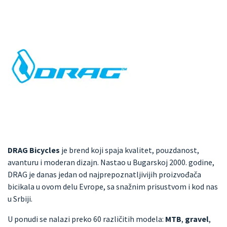
DRAG Bicycles
je brend koji spaja kvalitet, pouzdanost,
avanturu i moderan dizajn. Nastao u Bugarskoj 2000. godine,
DRAG je danas jedan od najprepoznatljivijih proizvođača
bicikala u ovom delu Evrope, sa snažnim prisustvom i kod nas
u Srbiji.
U ponudi se nalazi preko 60 različitih modela:
MTB
,
gravel
,