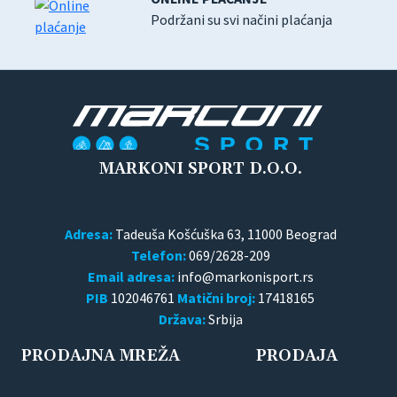
Podržani su svi načini plaćanja
MARKONI SPORT D.O.O.
Adresa:
Tadeuša Košćuška 63, 11000 Beograd
Telefon:
069/2628-209
Email adresa:
PIB
102046761
Matični broj:
17418165
Država:
Srbija
PRODAJNA MREŽA
PRODAJA