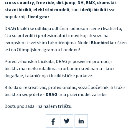
cross country
,
free ride
,
dirt jump
,
DH
,
BMX
,
drumski i
stazni bicikli
,
električni modeli
, kao i
dečiji bicikli
i sve
popularniji
fixed gear
.
DRAG bicikli se odlikuju odličnim odnosom cene i kvaliteta,
što su potvrdili i profesionalni timovi koji ih voze na
evropskim i svetskim takmičenjima. Model
Bluebird
korišćen
je i na Olimpijskim igrama u Londonu!
Pored vrhunskih bicikala, DRAG je posvećen promociji
biciklizma među mladima i u urbanim sredinama - kroz
događaje, takmičenja i biciklističke parkove.
Bilo da si rekreativac, profesionalac, vozač početnik ili tražiš
bicikl za svoje dete -
DRAG
ima pravi model za tebe.
Dostupno sada i na našem tržištu.