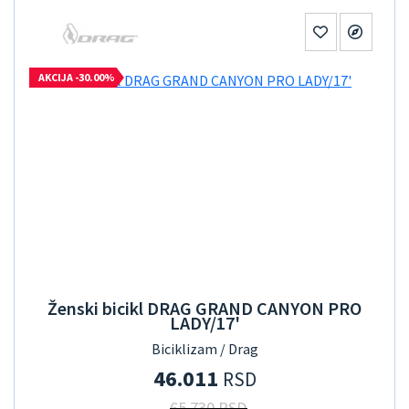
AKCIJA -30.00%
Ženski bicikl DRAG GRAND CANYON PRO
LADY/17'
Biciklizam / Drag
46.011
RSD
65.730 RSD