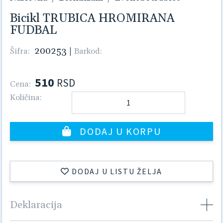
Bicikl TRUBICA HROMIRANA
FUDBAL
200253
|
Šifra:
Barkod:
510
RSD
Cena:
Količina:
DODAJ U KORPU
DODAJ U LISTU ŽELJA
Deklaracija