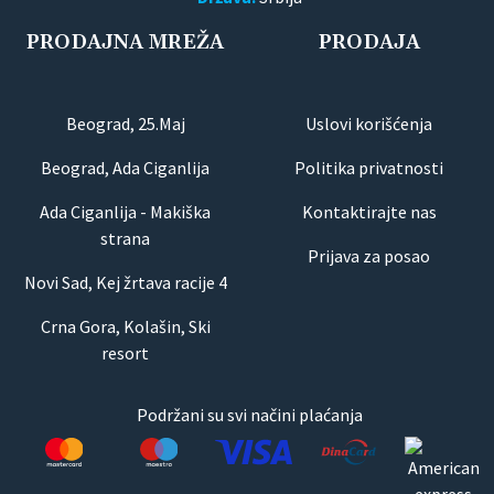
PRODAJNA MREŽA
PRODAJA
Beograd, 25.Maj
Uslovi korišćenja
Beograd, Ada Ciganlija
Politika privatnosti
Ada Ciganlija - Makiška
Kontaktirajte nas
strana
Prijava za posao
Novi Sad, Kej žrtava racije 4
Crna Gora, Kolašin, Ski
resort
Podržani su svi načini plaćanja