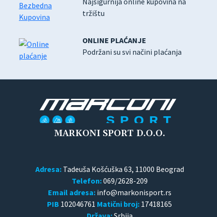
Najsigurnija online kupovina na
tržištu
ONLINE PLAĆANJE
Podržani su svi načini plaćanja
MARKONI SPORT D.O.O.
Adresa:
Tadeuša Košćuška 63, 11000 Beograd
Telefon:
069/2628-209
Email adresa:
PIB
102046761
Matični broj:
17418165
Država:
Srbija