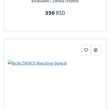
Biciklizam / Zvonca i trubice
350
RSD