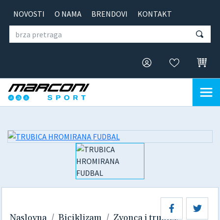
NOVOSTI
O NAMA
BRENDOVI
KONTAKT
Naslovna
Biciklizam
Zvonca i trubice