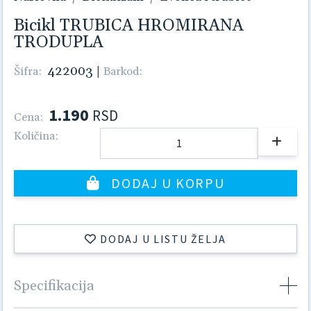
Bicikl TRUBICA HROMIRANA
TRODUPLA
422003
|
Šifra:
Barkod:
1.190
RSD
Cena:
Količina:
DODAJ U KORPU
DODAJ U LISTU ŽELJA
Specifikacija