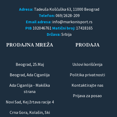
Adresa:
Tadeuša Košćuška 63, 11000 Beograd
Telefon:
069/2628-209
Email adresa:
PIB
102046761
Matični broj:
17418165
Država:
Srbija
PRODAJNA MREŽA
PRODAJA
Beograd, 25.Maj
Uslovi korišćenja
Beograd, Ada Ciganlija
Politika privatnosti
Ada Ciganlija - Makiška
Kontaktirajte nas
strana
Prijava za posao
Novi Sad, Kej žrtava racije 4
Crna Gora, Kolašin, Ski