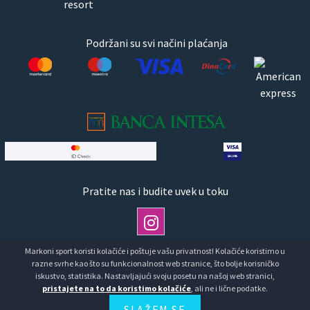
resort
Podržani su svi načini plaćanja
Pratite nas i budite uvek u toku
Markoni sport koristi kolačiće i poštuje vašu privatnost! Kolačiće koristimo u
razne svrhe kao što su funkcionalnost web stranice, što bolje korisničko
Copyright © Markoni Sport doo Markoni sport.Sva prava
iskustvo, statistika. Nastavljajući svoju posetu na našoj web stranici,
pristajete na to da koristimo kolačiće
, ali ne i lične podatke.
zadržana
SLAŽEM SE