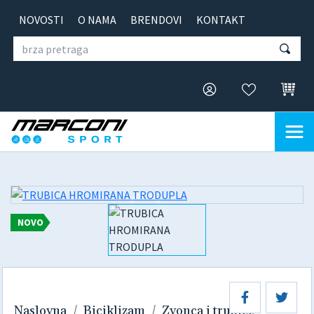
NOVOSTI
O NAMA
BRENDOVI
KONTAKT
NOVO
Naslovna
Biciklizam
Zvonca i trubice