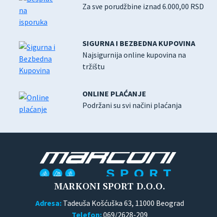
Za sve porudžbine iznad 6.000,00 RSD
SIGURNA I BEZBEDNA KUPOVINA
Najsigurnija online kupovina na
tržištu
ONLINE PLAĆANJE
Podržani su svi načini plaćanja
MARKONI SPORT D.O.O.
Adresa:
Tadeuša Košćuška 63, 11000 Beograd
Telefon:
069/2628-209