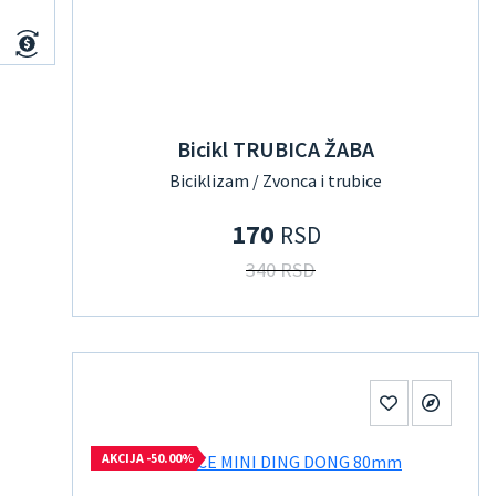
Bicikl TRUBICA ŽABA
Biciklizam / Zvonca i trubice
170
RSD
340 RSD
AKCIJA -50.00%