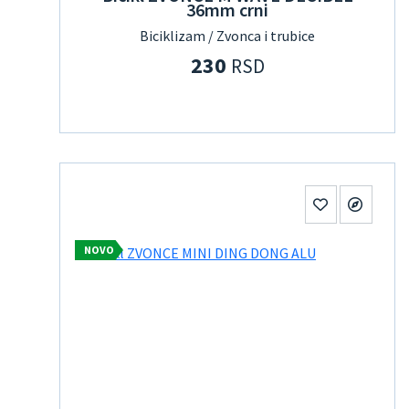
36mm crni
Biciklizam / Zvonca i trubice
230
RSD
NOVO