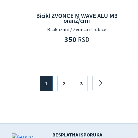
Bicikl ZVONCE M WAVE ALU M3
oranž/crni
Biciklizam / Zvonca i trubice
350
RSD
1
2
3
BESPLATNA ISPORUKA