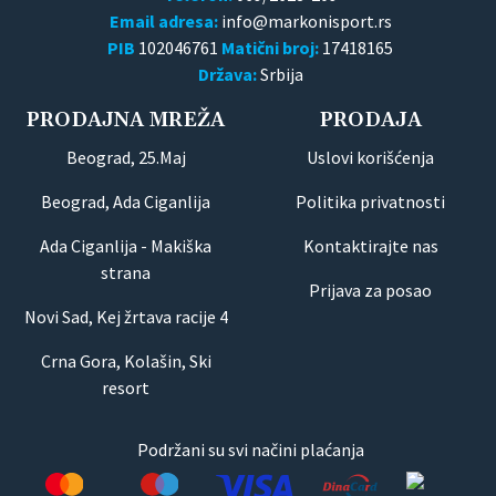
Email adresa:
PIB
102046761
Matični broj:
17418165
Država:
Srbija
PRODAJNA MREŽA
PRODAJA
Beograd, 25.Maj
Uslovi korišćenja
Beograd, Ada Ciganlija
Politika privatnosti
Ada Ciganlija - Makiška
Kontaktirajte nas
strana
Prijava za posao
Novi Sad, Kej žrtava racije 4
Crna Gora, Kolašin, Ski
resort
Podržani su svi načini plaćanja