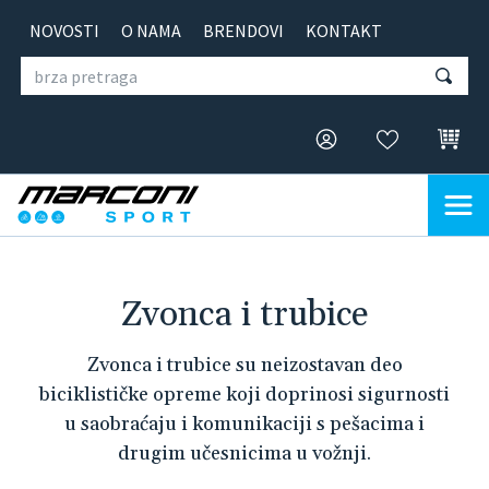
NOVOSTI
O NAMA
BRENDOVI
KONTAKT
Zvonca i trubice
Zvonca i trubice su neizostavan deo
biciklističke opreme koji doprinosi sigurnosti
u saobraćaju i komunikaciji s pešacima i
drugim učesnicima u vožnji.