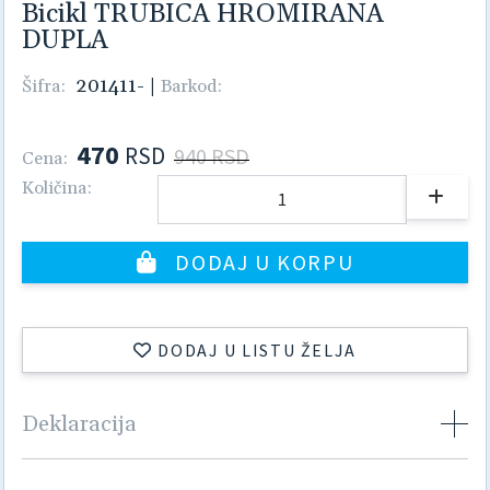
Bicikl TRUBICA HROMIRANA
DUPLA
201411-
|
Šifra:
Barkod:
470
RSD
940 RSD
Cena:
Količina:
DODAJ U KORPU
DODAJ U LISTU ŽELJA
Deklaracija