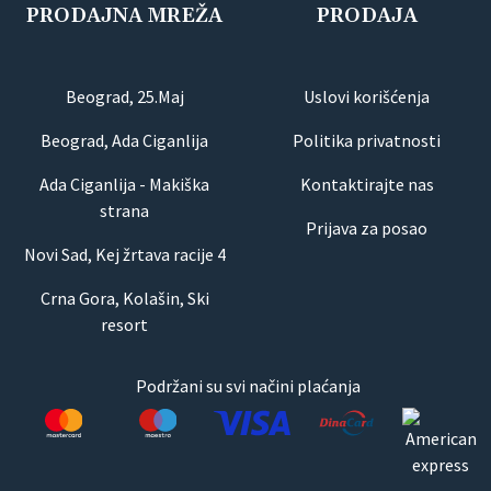
PRODAJNA MREŽA
PRODAJA
Beograd, 25.Maj
Uslovi korišćenja
Beograd, Ada Ciganlija
Politika privatnosti
Ada Ciganlija - Makiška
Kontaktirajte nas
strana
Prijava za posao
Novi Sad, Kej žrtava racije 4
Crna Gora, Kolašin, Ski
resort
Podržani su svi načini plaćanja