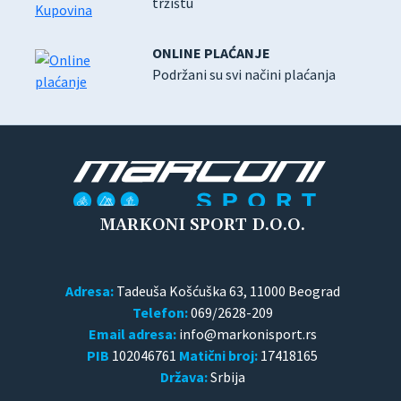
tržištu
ONLINE PLAĆANJE
Podržani su svi načini plaćanja
MARKONI SPORT D.O.O.
Adresa:
Tadeuša Košćuška 63, 11000 Beograd
Telefon:
069/2628-209
Email adresa:
PIB
102046761
Matični broj:
17418165
Država:
Srbija