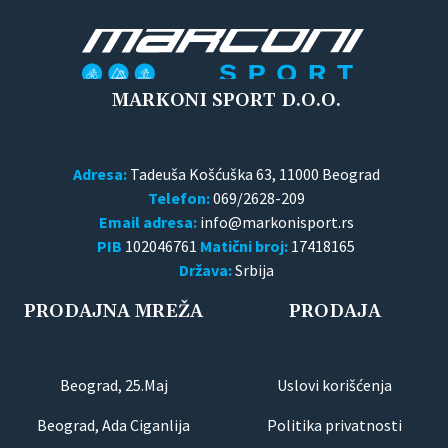
MARKONI SPORT D.O.O.
Adresa:
Tadeuša Košćuška 63, 11000 Beograd
Telefon:
069/2628-209
Email adresa:
PIB
102046761
Matični broj:
17418165
Država:
Srbija
PRODAJNA MREŽA
PRODAJA
Beograd, 25.Maj
Uslovi korišćenja
Beograd, Ada Ciganlija
Politika privatnosti