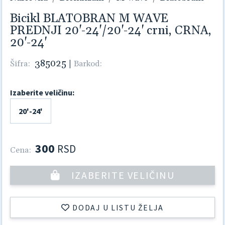
Bicikl BLATOBRAN M WAVE
PREDNJI 20'-24'/20'-24' crni, CRNA,
20'-24'
385025
|
Šifra:
Barkod:
Izaberite veličinu:
20'-24'
300
RSD
Cena:
IZABERITE VELIČINU
DODAJ U LISTU ŽELJA