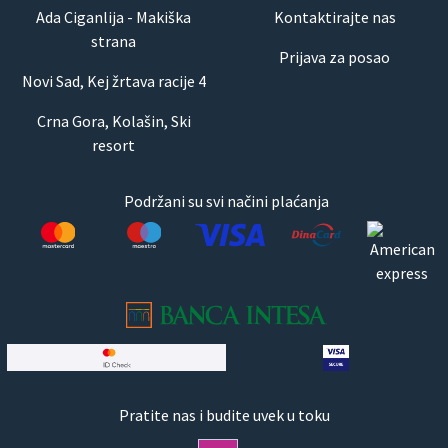
Ada Ciganlija - Makiška
Kontaktirajte nas
strana
Prijava za posao
Novi Sad, Kej žrtava racije 4
Crna Gora, Kolašin, Ski
resort
Podržani su svi načini plaćanja
Pratite nas i budite uvek u toku