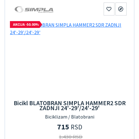
AKCIJA -50.00%
Bicikl BLATOBRAN SIMPLA HAMMER2 SDR
ZADNJI 24'-29'/24'-29'
Biciklizam / Blatobrani
715
RSD
1.430 RSD