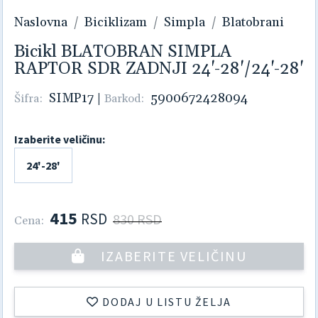
Naslovna
Biciklizam
Simpla
Blatobrani
Bicikl BLATOBRAN SIMPLA
RAPTOR SDR ZADNJI 24'-28'/24'-28'
SIMP17
|
5900672428094
Šifra:
Barkod:
Izaberite veličinu:
24'-28'
415
RSD
830 RSD
Cena:
IZABERITE VELIČINU
DODAJ U LISTU ŽELJA