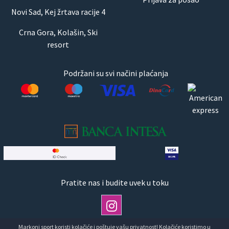
Novi Sad, Kej žrtava racije 4
Crna Gora, Kolašin, Ski
resort
Podržani su svi načini plaćanja
Pratite nas i budite uvek u toku
Markoni sport koristi kolačiće i poštuje vašu privatnost! Kolačiće koristimo u