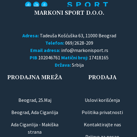
MARKONI SPORT D.O.O.
Adresa:
Tadeuša Košćuška 63, 11000 Beograd
Telefon:
069/2628-209
Email adresa:
PIB
102046761
Matični broj:
17418165
Država:
Srbija
PRODAJNA MREŽA
PRODAJA
Beograd, 25.Maj
Uslovi korišćenja
Beograd, Ada Ciganlija
Politika privatnosti
Ada Ciganlija - Makiška
Kontaktirajte nas
strana
Prijava za posao