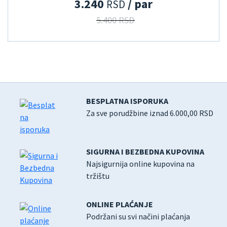
3.240
/ par
RSD
5.400 RSD
BESPLATNA ISPORUKA
Za sve porudžbine iznad 6.000,00 RSD
SIGURNA I BEZBEDNA KUPOVINA
Najsigurnija online kupovina na
tržištu
ONLINE PLAĆANJE
Podržani su svi načini plaćanja