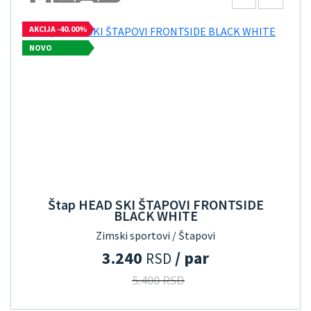
AKCIJA -40.00%
NOVO
Štap HEAD SKI ŠTAPOVI FRONTSIDE
BLACK WHITE
Zimski sportovi / Štapovi
3.240
/ par
RSD
5.400 RSD