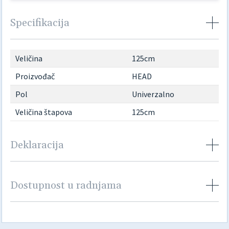
Specifikacija
Veličina
125cm
Proizvođač
HEAD
Pol
Univerzalno
Veličina štapova
125cm
Deklaracija
Dostupnost u radnjama