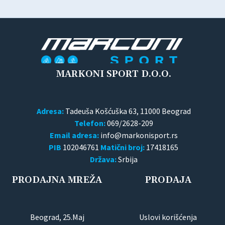
MARKONI SPORT D.O.O.
Adresa:
Tadeuša Košćuška 63, 11000 Beograd
Telefon:
069/2628-209
Email adresa:
PIB
102046761
Matični broj:
17418165
Država:
Srbija
PRODAJNA MREŽA
PRODAJA
Beograd, 25.Maj
Uslovi korišćenja