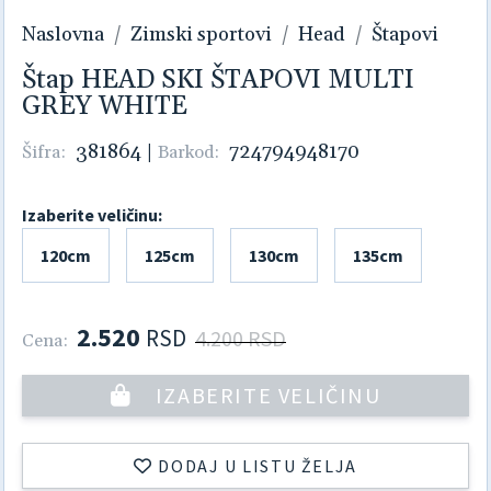
Naslovna
Zimski sportovi
Head
Štapovi
Štap HEAD SKI ŠTAPOVI MULTI
GREY WHITE
381864
|
724794948170
Šifra:
Barkod:
Izaberite veličinu:
120cm
125cm
130cm
135cm
2.520
RSD
4.200 RSD
Cena:
IZABERITE VELIČINU
DODAJ U LISTU ŽELJA