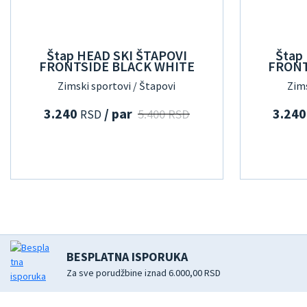
Štap HEAD SKI ŠTAPOVI
Štap
FRONTSIDE BLACK WHITE
FRONT
Zimski sportovi / Štapovi
Zims
3.240
/ par
3.24
5.400 RSD
RSD
BESPLATNA ISPORUKA
Za sve porudžbine iznad 6.000,00 RSD