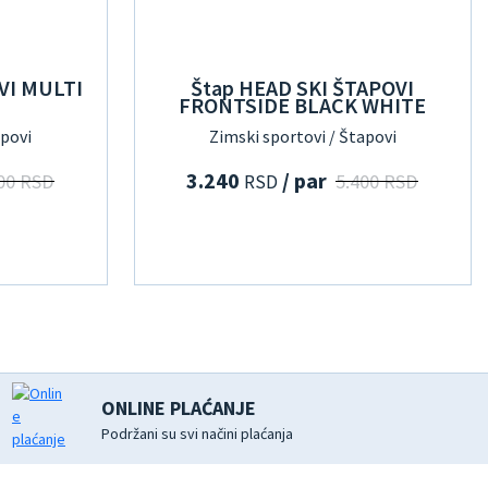
VI MULTI
Štap HEAD SKI ŠTAPOVI
FRONTSIDE BLACK WHITE
apovi
Zimski sportovi / Štapovi
3.240
/ par
00 RSD
5.400 RSD
RSD
ONLINE PLAĆANJE
Podržani su svi načini plaćanja