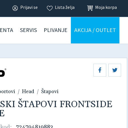
Prijavi se
Lista želja
Moja korpa
ENTA
SERVIS
PLIVANJE
AKCIJA / OUTLET
portovi
Head
Štapovi
 SKI ŠTAPOVI FRONTSIDE
E
kod:
724794819883