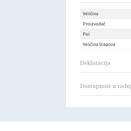
Veličina
Proizvođač
Pol
Veličina štapova
Deklaracija
Dostupnost u rad