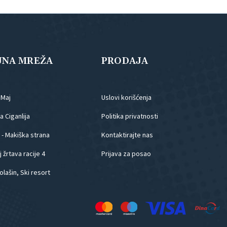
JNA MREŽA
PRODAJA
.Maj
Uslovi korišćenja
 Ciganlija
Politika privatnosti
 - Makiška strana
Kontaktirajte nas
 žrtava racije 4
Prijava za posao
olašin, Ski resort