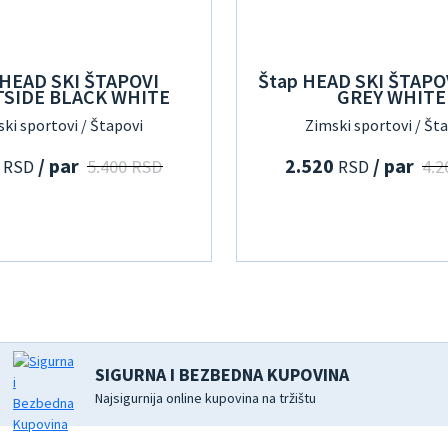
 HEAD SKI ŠTAPOVI
Štap HEAD SKI ŠTAPO
SIDE BLACK WHITE
GREY WHITE
ki sportovi / Štapovi
Zimski sportovi / Št
0
/ par
2.520
/ par
5.400 RSD
4.2
RSD
RSD
SIGURNA I BEZBEDNA KUPOVINA
Najsigurnija online kupovina na tržištu