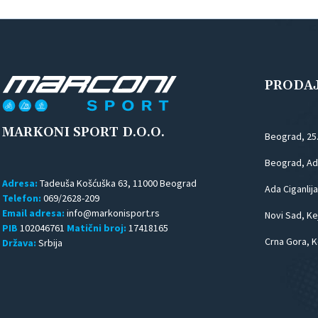
PRODA
MARKONI SPORT D.O.O.
Beograd, 25
Beograd, Ada
Adresa:
Tadeuša Košćuška 63, 11000 Beograd
Ada Ciganlija
Telefon:
069/2628-209
Email adresa:
Novi Sad, Kej
PIB
102046761
Matični broj:
17418165
Crna Gora, K
Država:
Srbija