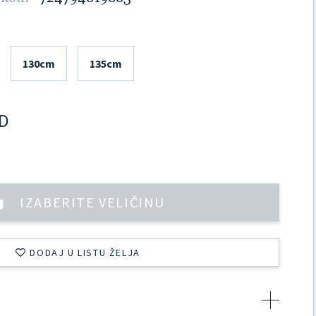
130cm
135cm
D
IZABERITE VELIČINU
DODAJ U LISTU ŽELJA