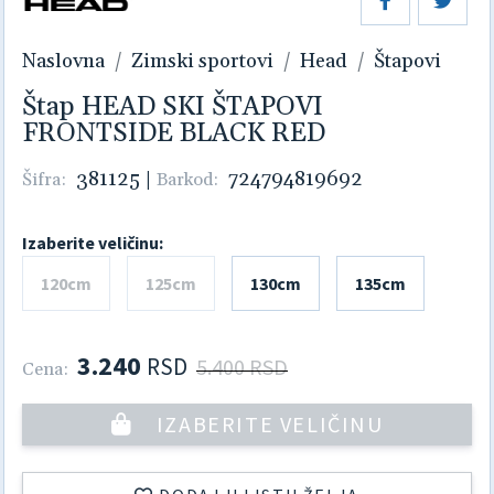
Naslovna
Zimski sportovi
Head
Štapovi
Štap HEAD SKI ŠTAPOVI
FRONTSIDE BLACK RED
381125
|
724794819692
Šifra:
Barkod:
Izaberite veličinu:
120cm
125cm
130cm
135cm
3.240
RSD
5.400 RSD
Cena:
IZABERITE VELIČINU