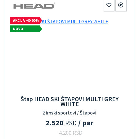
AKCIJA -40.00%
NOVO
Štap HEAD SKI ŠTAPOVI MULTI GREY
WHITE
Zimski sportovi / Štapovi
2.520
/ par
RSD
4.200 RSD