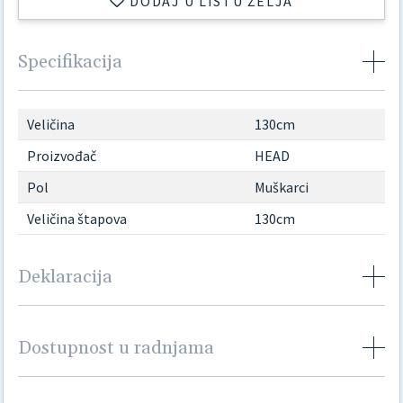
DODAJ U LISTU ŽELJA
Specifikacija
Veličina
130cm
Proizvođač
HEAD
Pol
Muškarci
Veličina štapova
130cm
Deklaracija
Dostupnost u radnjama