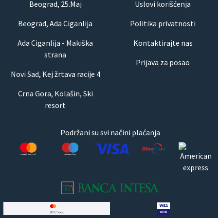
Beograd, 25.Maj
Uslovi korišćenja
Beograd, Ada Ciganlija
Politika privatnosti
Ada Ciganlija - Makiška
Kontaktirajte nas
strana
Prijava za posao
Novi Sad, Kej žrtava racije 4
Crna Gora, Kolašin, Ski
resort
Podržani su svi načini plaćanja