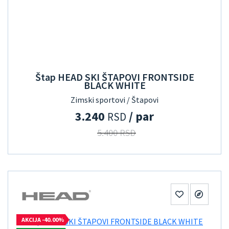
Štap HEAD SKI ŠTAPOVI FRONTSIDE
BLACK WHITE
Zimski sportovi / Štapovi
3.240
/ par
RSD
5.400 RSD
AKCIJA -40.00%