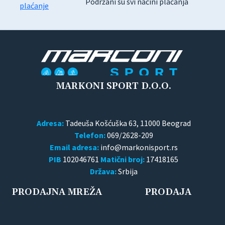
Podržani su svi načini plaćanja
MARKONI SPORT D.O.O.
Adresa:
Tadeuša Košćuška 63, 11000 Beograd
Telefon:
069/2628-209
Email adresa:
PIB
102046761
Matični broj:
17418165
Država:
Srbija
PRODAJNA MREŽA
PRODAJA