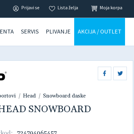
Prijavi se
Lista želja
Moja korpa
ENTA
SERVIS
PLIVANJE
AKCIJA / OUTLET
portovi
Head
Snowboard daske
d HEAD SNOWBOARD
rkod:
724794065457