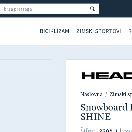
BICIKLIZAM
ZIMSKI SPORTOVI
R
Naslovna
Zimski s
Snowboar
SHINE
Šifra:
330811
|
Ba