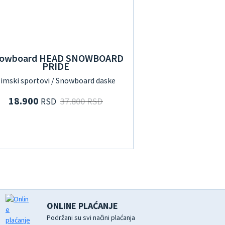
owboard HEAD SNOWBOARD
PRIDE
imski sportovi / Snowboard daske
18.900
37.800 RSD
RSD
ONLINE PLAĆANJE
Podržani su svi načini plaćanja