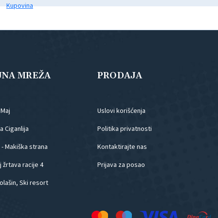
JNA MREŽA
PRODAJA
.Maj
Uslovi korišćenja
 Ciganlija
Politika privatnosti
 - Makiška strana
Kontaktirajte nas
 žrtava racije 4
Prijava za posao
olašin, Ski resort