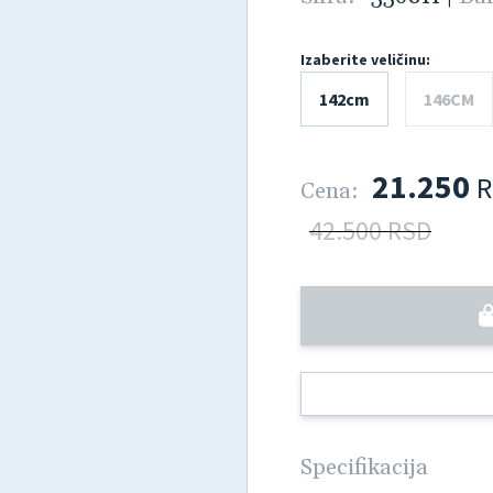
Izaberite veličinu:
142cm
146CM
21.250
R
Cena:
42.500 RSD
Specifikacija