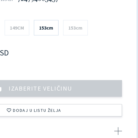
149CM
153cm
153cm
SD
IZABERITE VELIČINU
DODAJ U LISTU ŽELJA