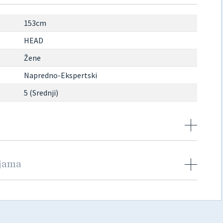
153cm
HEAD
Žene
Napredno-Ekspertski
5 (Srednji)
njama