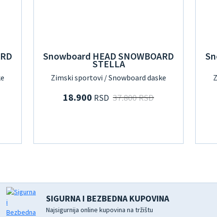
ARD
Snowboard HEAD SNOWBOARD
Sn
STELLA
ke
Zimski sportovi / Snowboard daske
Z
18.900
37.800 RSD
RSD
SIGURNA I BEZBEDNA KUPOVINA
Najsigurnija online kupovina na tržištu