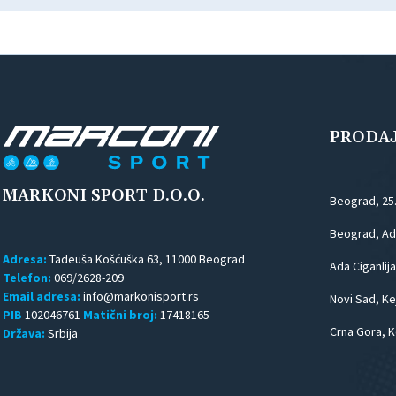
PRODA
MARKONI SPORT D.O.O.
Beograd, 25
Beograd, Ada
Adresa:
Tadeuša Košćuška 63, 11000 Beograd
Ada Ciganlija
Telefon:
069/2628-209
Email adresa:
Novi Sad, Kej
PIB
102046761
Matični broj:
17418165
Crna Gora, K
Država:
Srbija