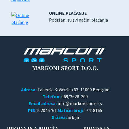
ONLINE PLAĆANJE
Podržani su svi načini plaćanja
MARKONI SPORT D.O.O.
Adresa:
Tadeuša Košćuška 63, 11000 Beograd
Telefon:
069/2628-209
Email adresa:
PIB
102046761
Matični broj:
17418165
Država:
Srbija