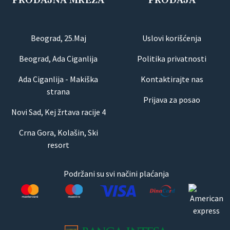
PRODAJNA MREŽA
PRODAJA
Beograd, 25.Maj
Uslovi korišćenja
Beograd, Ada Ciganlija
Politika privatnosti
Ada Ciganlija - Makiška
Kontaktirajte nas
strana
Prijava za posao
Novi Sad, Kej žrtava racije 4
Crna Gora, Kolašin, Ski
resort
Podržani su svi načini plaćanja