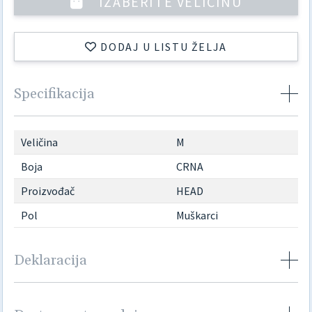
IZABERITE VELIČINU
DODAJ U LISTU ŽELJA
Specifikacija
Veličina
M
Boja
CRNA
Proizvođač
HEAD
Pol
Muškarci
Deklaracija