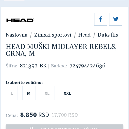
Naslovna
Zimski sportovi
Head
Duks flis
HEAD MUŠKI MIDLAYER REBELS,
CRNA, M
821392-BK
|
724794424636
Šifra:
Barkod:
Izaberite veličinu:
L
M
XL
XXL
8.850
RSD
17.700 RSD
Cena: