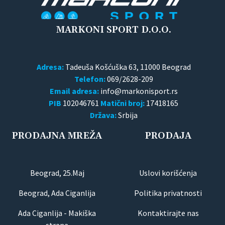
MARKONI SPORT D.O.O.
Adresa:
Tadeuša Košćuška 63, 11000 Beograd
Telefon:
069/2628-209
Email adresa:
PIB
102046761
Matični broj:
17418165
Država:
Srbija
PRODAJNA MREŽA
PRODAJA
Beograd, 25.Maj
Uslovi korišćenja
Beograd, Ada Ciganlija
Politika privatnosti
Ada Ciganlija - Makiška
Kontaktirajte nas
strana