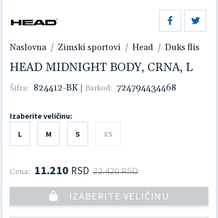
Naslovna
Zimski sportovi
Head
Duks flis
HEAD MIDNIGHT BODY, CRNA, L
824412-BK
|
724794434468
Šifra:
Barkod:
Izaberite veličinu:
L
M
S
XS
11.210
RSD
22.420 RSD
Cena:
IZABERITE VELIČINU