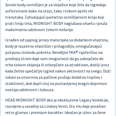
ženski body osmišljen je za skijašice koje žele da izgledaju
sofisticirano kako na stazi, tako i tokom après ski
trenutaka. Zahvaljujući pametno osmišljenom kroju koji
prati liniju tela, MIDNIGHT BODY naglašava siluetu i pruža
maksimalnu udobnost tokom nošenja.
Izrađen od sjajnog jersey materijala sa dodatkom elastina,
body je izuzetno elastičan i prilagodljiv, omogućavajući
potpunu slobodu pokreta. Nevidljivi YKK® rajsferšlus na
prednjoj strani daje vam mogućnost da ga zakopčate do
vrha tokom skijanja ili otkopčate za atraktivan, dublji izrez
kada želite upečatljiv izgled nakon aktivnosti na snegu. Duži
rukavi sa otvorima za palčeve pružaju dodatnu toplinu i
stabilnost, dok dupli sloj na postavljenoj kragni doprinosi
osećaju udobnosti i luksuza.
HEAD MIDNIGHT BODY deo je ekskluzivne Legacy kolekcije,
razvijene u saradnji sa Lindsey Vonn, što mu daje poseban
retro glamur i premium karakter. Idealan je izbor za žene