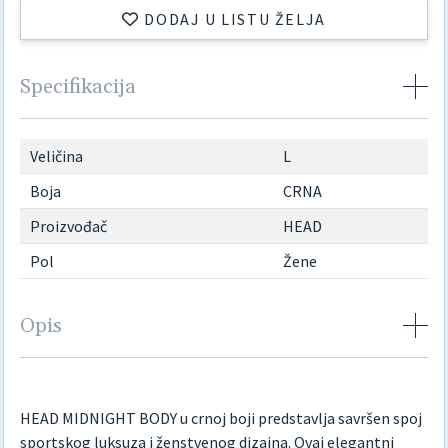
DODAJ U LISTU ŽELJA
Specifikacija
Veličina
L
Boja
CRNA
Proizvođač
HEAD
Pol
Žene
Opis
HEAD MIDNIGHT BODY u crnoj boji predstavlja savršen spoj
sportskog luksuza i ženstvenog dizajna. Ovaj elegantni