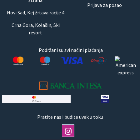
Prijava za posao
Novi Sad, Kej žrtava racije 4
Crna Gora, Kolašin, Ski
resort
Podržani su svi načini plaćanja
Pratite nas i budite uvek u toku