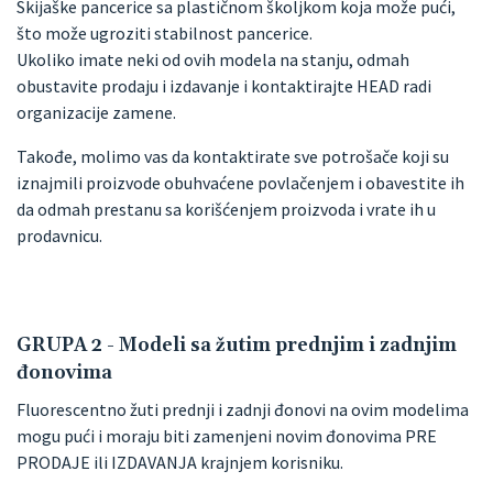
Skijaške pancerice sa plastičnom školjkom koja može pući,
što može ugroziti stabilnost pancerice.
Ukoliko imate neki od ovih modela na stanju, odmah
obustavite prodaju i izdavanje i kontaktirajte HEAD radi
organizacije zamene.
Takođe, molimo vas da kontaktirate sve potrošače koji su
iznajmili proizvode obuhvaćene povlačenjem i obavestite ih
da odmah prestanu sa korišćenjem proizvoda i vrate ih u
prodavnicu.
GRUPA 2 - Modeli sa žutim prednjim i zadnjim
đonovima
Fluorescentno žuti prednji i zadnji đonovi na ovim modelima
mogu pući i moraju biti zamenjeni novim đonovima PRE
PRODAJE ili IZDAVANJA krajnjem korisniku.