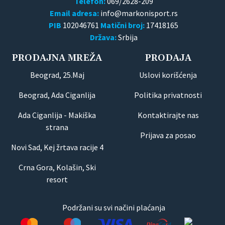
Telefon:
069/2628-209
Email adresa:
PIB
102046761
Matični broj:
17418165
Država:
Srbija
PRODAJNA MREŽA
PRODAJA
Beograd, 25.Maj
Uslovi korišćenja
Beograd, Ada Ciganlija
Politika privatnosti
Ada Ciganlija - Makiška
Kontaktirajte nas
strana
Prijava za posao
Novi Sad, Kej žrtava racije 4
Crna Gora, Kolašin, Ski
resort
Podržani su svi načini plaćanja