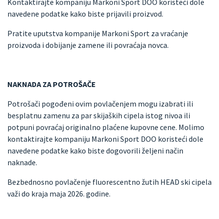
Kontaktirajte kompaniju Markoni Sport DOO koristeći dole
navedene podatke kako biste prijavili proizvod.
Pratite uputstva kompanije Markoni Sport za vraćanje
proizvoda i dobijanje zamene ili povraćaja novca.
NAKNADA ZA POTROŠAČE
Potrošači pogođeni ovim povlačenjem mogu izabrati ili
besplatnu zamenu za par skijaških cipela istog nivoa ili
potpuni povraćaj originalno plaćene kupovne cene. Molimo
kontaktirajte kompaniju Markoni Sport DOO koristeći dole
navedene podatke kako biste dogovorili željeni način
naknade.
Bezbednosno povlačenje fluorescentno žutih HEAD ski cipela
važi do kraja maja 2026. godine.