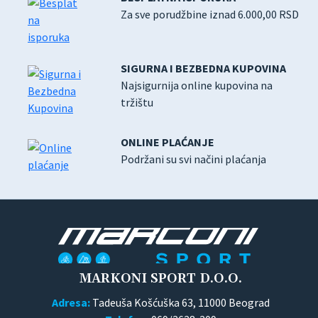
Za sve porudžbine iznad 6.000,00 RSD
SIGURNA I BEZBEDNA KUPOVINA
Najsigurnija online kupovina na
tržištu
ONLINE PLAĆANJE
Podržani su svi načini plaćanja
MARKONI SPORT D.O.O.
Adresa:
Tadeuša Košćuška 63, 11000 Beograd