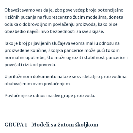
Obaveštavamo vas da je, zbog sve većeg broja potencijalno
rizičnih pucanja na fluorescentno žutim modelima, doneta
odluka o dobrovoljnom povlačenju proizvoda, kako bi se
obezbedio najviši nivo bezbednosti za sve skijaše.
Iako je broj prijavljenih slučajeva veoma mali u odnosu na
proizvedene količine, školjka pancerice može pući tokom
normalne upotrebe, što može ugroziti stabilnost pancerice i
povećati rizik od povreda.
U priloženom dokumentu nalaze se svi detalji o proizvodima
obuhvaćenim ovim povlačenjem.
Povlačenje se odnosi na dve grupe proizvoda:
GRUPA 1 - Modeli sa žutom školjkom