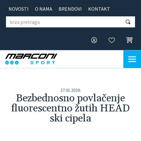
NOVOSTI
O NAMA
BRENDOVI
KONTAKT
27.01.2026.
Bezbednosno povlačenje
fluorescentno žutih HEAD
ski cipela