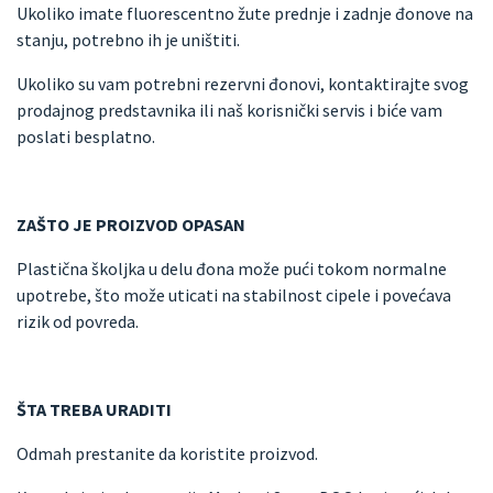
Ukoliko imate fluorescentno žute prednje i zadnje đonove na
stanju, potrebno ih je uništiti.
Ukoliko su vam potrebni rezervni đonovi, kontaktirajte svog
prodajnog predstavnika ili naš korisnički servis i biće vam
poslati besplatno.
ZAŠTO JE PROIZVOD OPASAN
Plastična školjka u delu đona može pući tokom normalne
upotrebe, što može uticati na stabilnost cipele i povećava
rizik od povreda.
ŠTA TREBA URADITI
Odmah prestanite da koristite proizvod.