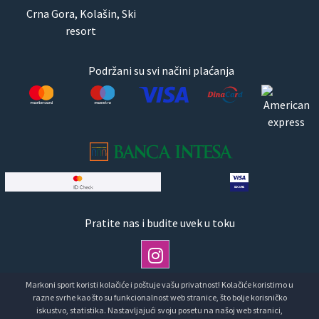
Crna Gora, Kolašin, Ski
resort
Podržani su svi načini plaćanja
Pratite nas i budite uvek u toku
Markoni sport koristi kolačiće i poštuje vašu privatnost! Kolačiće koristimo u
razne svrhe kao što su funkcionalnost web stranice, što bolje korisničko
Copyright © Markoni Sport doo Markoni sport.Sva prava
iskustvo, statistika. Nastavljajući svoju posetu na našoj web stranici,