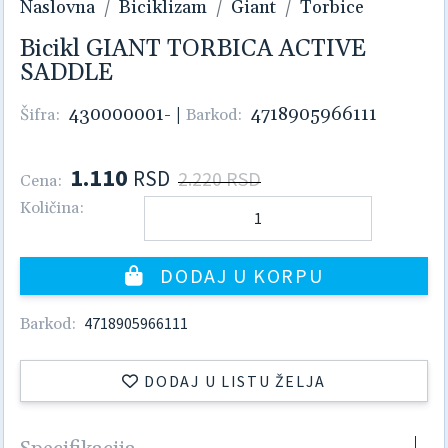
Naslovna
Biciklizam
Giant
Torbice
Bicikl GIANT TORBICA ACTIVE
SADDLE
430000001-
|
4718905966111
Šifra:
Barkod:
1.110
RSD
2.220 RSD
Cena:
Količina:
DODAJ U KORPU
4718905966111
Barkod:
DODAJ U LISTU ŽELJA