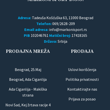
Adresa:
Tadeuša Košćuška 63, 11000 Beograd
Telefon:
069/2628-209
Email adresa:
PIB
102046761
Matični broj:
17418165
Država:
Srbija
PRODAJNA MREŽA
PRODAJA
Beograd, 25.Maj
Uslovi korišćenja
Beograd, Ada Ciganlija
Politika privatnosti
Ada Ciganlija - Makiška
Kontaktirajte nas
strana
Prijava za posao
Novi Sad, Kej žrtava racije 4