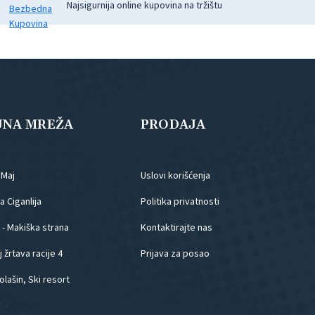
Najsigurnija online kupovina na tržištu
JNA MREŽA
PRODAJA
.Maj
Uslovi korišćenja
 Ciganlija
Politika privatnosti
 - Makiška strana
Kontaktirajte nas
 žrtava racije 4
Prijava za posao
olašin, Ski resort