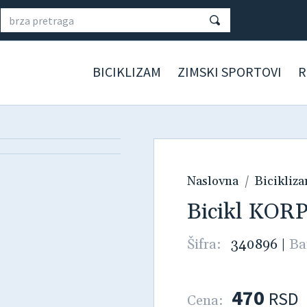
BICIKLIZAM
ZIMSKI SPORTOVI
R
Naslovna
Bicikliz
Bicikl KO
Šifra:
340896
|
Ba
470
RSD
Cena: