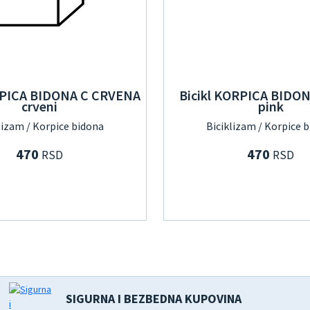
RPICA BIDONA C CRVENA
Bicikl KORPICA BIDO
crveni
pink
lizam / Korpice bidona
Biciklizam / Korpice 
470
470
RSD
RSD
SIGURNA I BEZBEDNA KUPOVINA