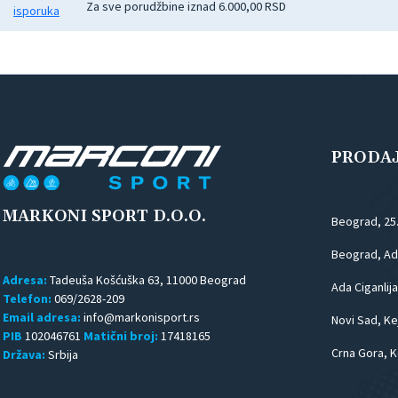
Za sve porudžbine iznad 6.000,00 RSD
PRODA
MARKONI SPORT D.O.O.
Beograd, 25
Beograd, Ada
Adresa:
Tadeuša Košćuška 63, 11000 Beograd
Ada Ciganlija
Telefon:
069/2628-209
Email adresa:
Novi Sad, Kej
PIB
102046761
Matični broj:
17418165
Crna Gora, K
Država:
Srbija