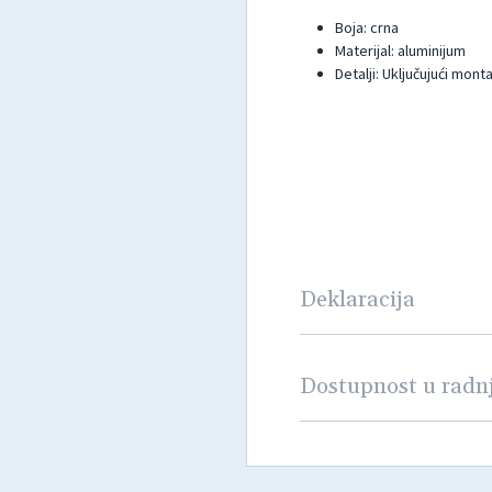
Boja: crna
Materijal: aluminijum
Detalji: Uključujući mon
Deklaracija
Dostupnost u rad