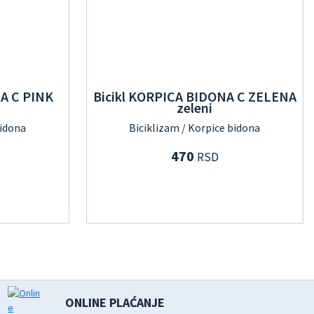
NA C PINK
Bicikl KORPICA BIDONA C ZELENA
zeleni
bidona
Biciklizam / Korpice bidona
470
RSD
ONLINE PLAĆANJE