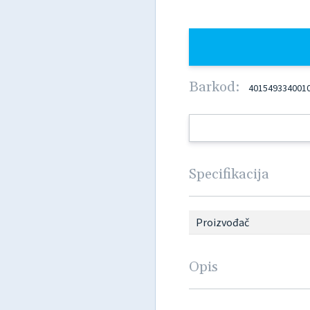
Barkod:
401549334001
Specifikacija
Proizvođač
Opis