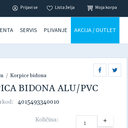
Prijavi se
Lista želja
Moja korpa
ENTA
SERVIS
PLIVANJE
AKCIJA / OUTLET
am
Korpice bidona
RPICA BIDONA ALU/PVC
rkod:
4015493340010
Količina: