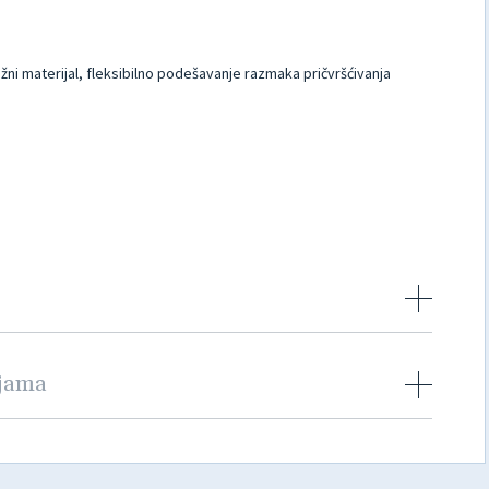
tažni materijal, fleksibilno podešavanje razmaka pričvršćivanja
njama