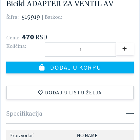
Bicikl ADAPTER ZA VENTIL AV
519919
|
Šifra:
Barkod:
470
RSD
Cena:
Količina:
DODAJ U KORPU
DODAJ U LISTU ŽELJA
Specifikacija
Proizvođač
NO NAME