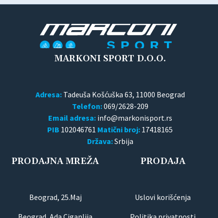
MARKONI SPORT D.O.O.
Adresa:
Tadeuša Košćuška 63, 11000 Beograd
Telefon:
069/2628-209
Email adresa:
PIB
102046761
Matični broj:
17418165
Država:
Srbija
PRODAJNA MREŽA
PRODAJA
Beograd, 25.Maj
Uslovi korišćenja
Beograd, Ada Ciganlija
Politika privatnosti