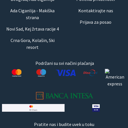
Ada Ciganlija - Makiška
Kontaktirajte nas
strana
Prijava za posao
Novi Sad, Kej žrtava racije 4
Crna Gora, Kolašin, Ski
resort
Podržani su svi načini plaćanja
Pratite nas i budite uvek u toku