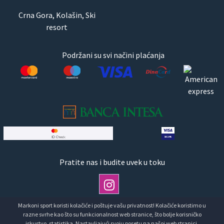
Crna Gora, Kolašin, Ski
resort
Podržani su svi načini plaćanja
Pratite nas i budite uvek u toku
Markoni sport koristi kolačiće i poštuje vašu privatnost! Kolačiće koristimo u
razne svrhe kao što su funkcionalnost web stranice, što bolje korisničko
iskustvo, statistika. Nastavljajući svoju posetu na našoj web stranici,