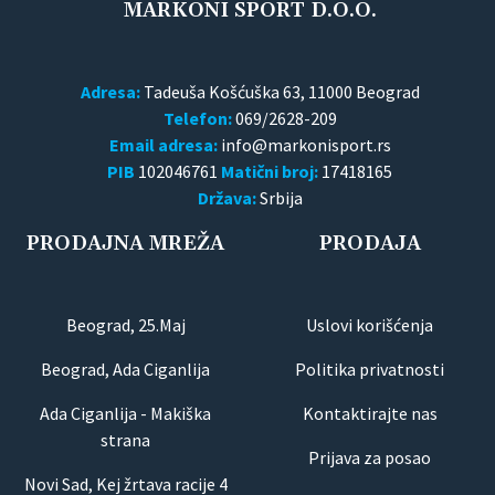
MARKONI SPORT D.O.O.
Adresa:
Tadeuša Košćuška 63, 11000 Beograd
Telefon:
069/2628-209
Email adresa:
PIB
102046761
Matični broj:
17418165
Država:
Srbija
PRODAJNA MREŽA
PRODAJA
Beograd, 25.Maj
Uslovi korišćenja
Beograd, Ada Ciganlija
Politika privatnosti
Ada Ciganlija - Makiška
Kontaktirajte nas
strana
Prijava za posao
Novi Sad, Kej žrtava racije 4