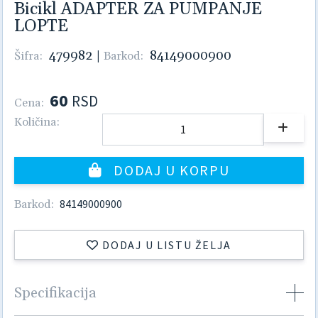
Bicikl ADAPTER ZA PUMPANJE
LOPTE
479982
|
84149000900
Šifra:
Barkod:
60
RSD
Cena:
Količina:
DODAJ U KORPU
84149000900
Barkod:
DODAJ U LISTU ŽELJA
Specifikacija