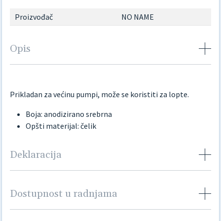
Proizvođač
NO NAME
Opis
Prikladan za većinu pumpi, može se koristiti za lopte.
Boja: anodizirano srebrna
Opšti materijal: čelik
Deklaracija
Dostupnost u radnjama