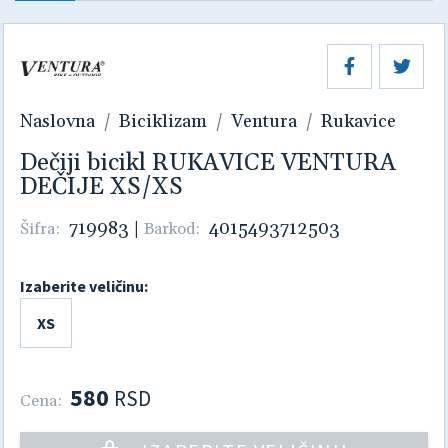
Naslovna
Biciklizam
Ventura
Rukavice
Dečiji bicikl RUKAVICE VENTURA
DEČIJE XS/XS
719983
|
4015493712503
Šifra:
Barkod:
Izaberite veličinu:
XS
580
RSD
Cena: