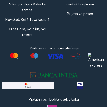
Ada Ciganlija - Makiška
Kontaktirajte nas
strana
Prijava za posao
Novi Sad, Kej žrtava racije 4
Crna Gora, Kolašin, Ski
resort
Podržani su svi načini plaćanja
Pratite nas i budite uvek u toku