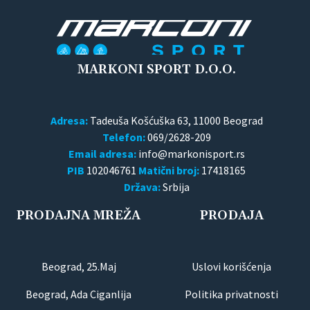
MARKONI SPORT D.O.O.
Adresa:
Tadeuša Košćuška 63, 11000 Beograd
Telefon:
069/2628-209
Email adresa:
PIB
102046761
Matični broj:
17418165
Država:
Srbija
PRODAJNA MREŽA
PRODAJA
Beograd, 25.Maj
Uslovi korišćenja
Beograd, Ada Ciganlija
Politika privatnosti