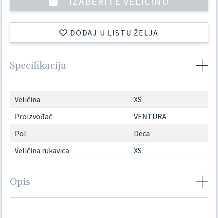
IZABERITE VELIČINU
DODAJ U LISTU ŽELJA
Specifikacija
Veličina
XS
Proizvođač
VENTURA
Pol
Deca
Veličina rukavica
XS
Opis