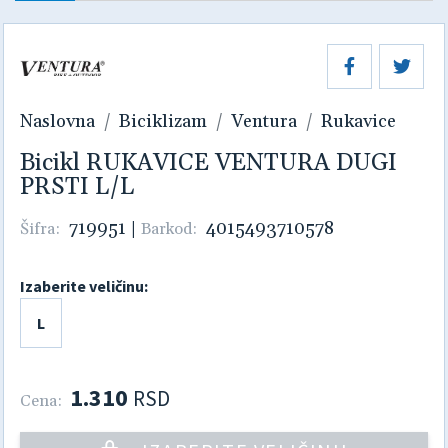
Naslovna
Biciklizam
Ventura
Rukavice
Bicikl RUKAVICE VENTURA DUGI
PRSTI L/L
719951
|
4015493710578
Šifra:
Barkod:
Izaberite veličinu:
L
1.310
RSD
Cena: