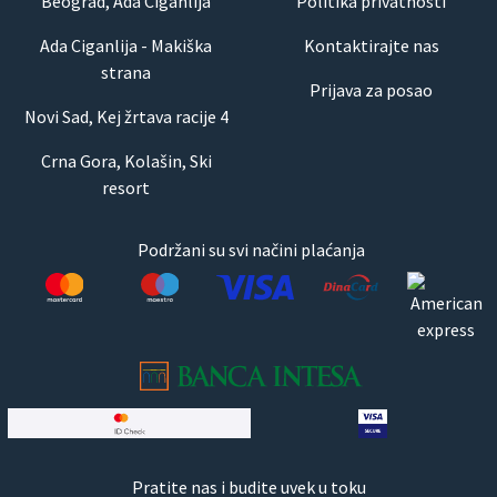
Beograd, Ada Ciganlija
Politika privatnosti
Ada Ciganlija - Makiška
Kontaktirajte nas
strana
Prijava za posao
Novi Sad, Kej žrtava racije 4
Crna Gora, Kolašin, Ski
resort
Podržani su svi načini plaćanja
Pratite nas i budite uvek u toku