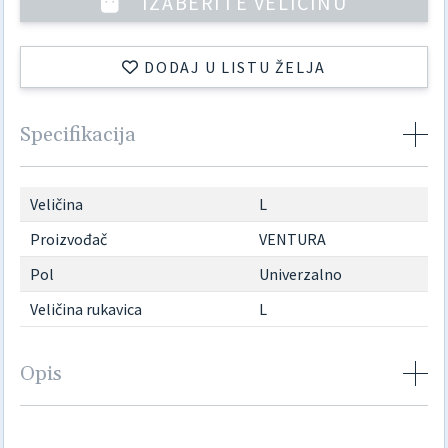
IZABERITE VELIČINU
DODAJ U LISTU ŽELJA
Specifikacija
Veličina
L
Proizvođač
VENTURA
Pol
Univerzalno
Veličina rukavica
L
Opis