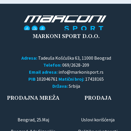
MARKONI SPORT D.O.O.
Adresa:
Tadeuša Košćuška 63, 11000 Beograd
Telefon:
069/2628-209
Email adresa:
PIB
102046761
Matični broj:
17418165
Država:
Srbija
PRODAJNA MREŽA
PRODAJA
Beograd, 25.Maj
Uslovi korišćenja