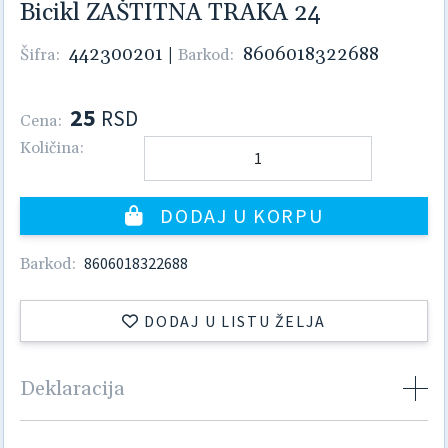
Bicikl ZAŠTITNA TRAKA 24
442300201
|
8606018322688
Šifra:
Barkod:
25
RSD
Cena:
Količina:
DODAJ U KORPU
8606018322688
Barkod:
DODAJ U LISTU ŽELJA
Deklaracija