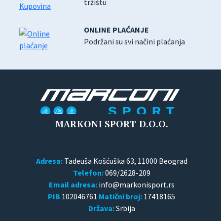
tržištu
ONLINE PLAĆANJE
Podržani su svi načini plaćanja
MARKONI SPORT D.O.O.
Adresa:
Tadeuša Košćuška 63, 11000 Beograd
Telefon:
069/2628-209
Email adresa:
PIB
102046761
Matični broj:
17418165
Država:
Srbija