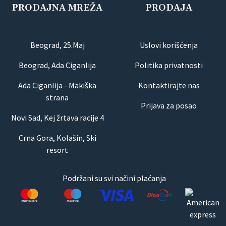
PRODAJNA MREŽA
PRODAJA
Beograd, 25.Maj
Uslovi korišćenja
Beograd, Ada Ciganlija
Politika privatnosti
Ada Ciganlija - Makiška
Kontaktirajte nas
strana
Prijava za posao
Novi Sad, Kej žrtava racije 4
Crna Gora, Kolašin, Ski
resort
Podržani su svi načini plaćanja