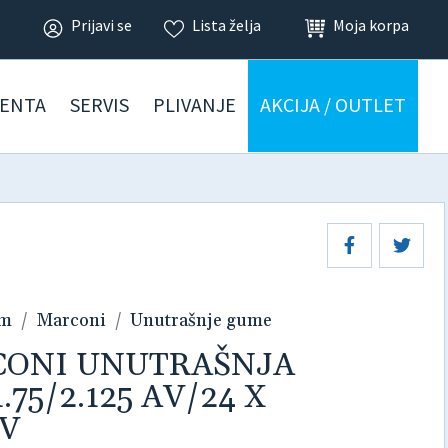
Prijavi se
Lista želja
Moja korpa
ENTA
SERVIS
PLIVANJE
AKCIJA / OUTLET
am
Marconi
Unutrašnje gume
RCONI UNUTRAŠNJA
75/2.125 AV/24 X
AV