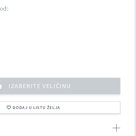
od:
IZABERITE VELIČINU
DODAJ U LISTU ŽELJA