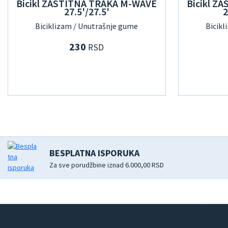
Bicikl ZASTITNA TRAKA M-WAVE
Bicikl Z
27.5'/27.5'
2
Biciklizam / Unutrašnje gume
Bicikl
230
RSD
BESPLATNA ISPORUKA
Za sve porudžbine iznad 6.000,00 RSD