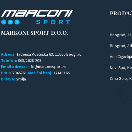
PRODA
MARKONI SPORT D.O.O.
Beograd, 25
Beograd, Ada
Adresa:
Tadeuša Košćuška 63, 11000 Beograd
Ada Ciganlija
Telefon:
069/2628-209
Email adresa:
Novi Sad, Kej
PIB
102046761
Matični broj:
17418165
Crna Gora, K
Država:
Srbija