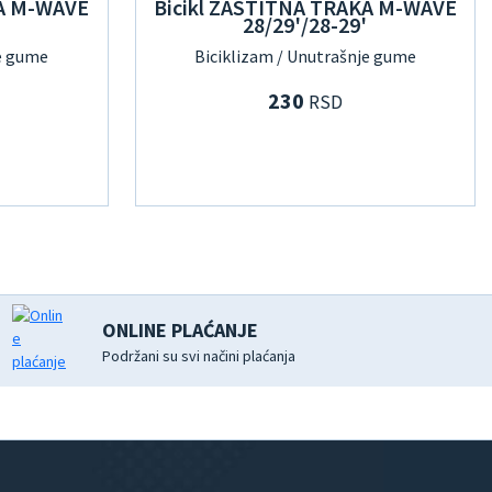
KA M-WAVE
Bicikl ZASTITNA TRAKA M-WAVE
28/29'/28-29'
je gume
Biciklizam / Unutrašnje gume
230
RSD
ONLINE PLAĆANJE
Podržani su svi načini plaćanja