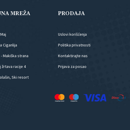
JNA MREŽA
PRODAJA
.Maj
Uslovi korišćenja
 Ciganlija
Politika privatnosti
 - Makiška strana
Kontaktirajte nas
 žrtava racije 4
Prijava za posao
olašin, Ski resort