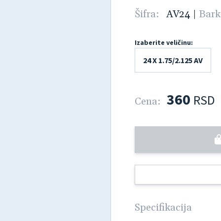
Šifra:
AV24
|
Bark
Izaberite veličinu:
24 X 1.75/2.125 AV
360
RSD
Cena:
Specifikacija