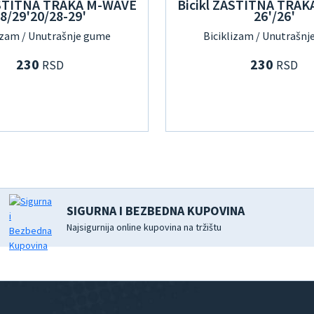
ASTITNA TRAKA M-WAVE
Bicikl ZASTITNA TRA
8/29'20/28-29'
26'/26'
izam / Unutrašnje gume
Biciklizam / Unutrašn
230
230
RSD
RSD
SIGURNA I BEZBEDNA KUPOVINA
Najsigurnija online kupovina na tržištu