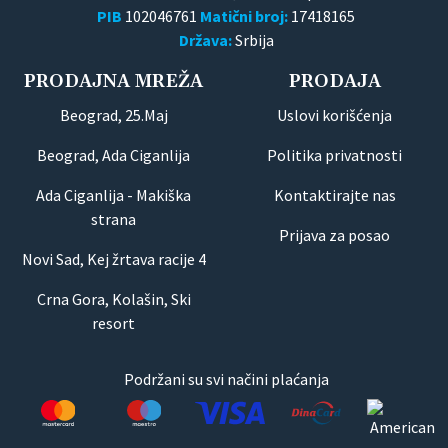
PIB
102046761
Matični broj:
17418165
Država:
Srbija
PRODAJNA MREŽA
PRODAJA
Beograd, 25.Maj
Uslovi korišćenja
Beograd, Ada Ciganlija
Politika privatnosti
Ada Ciganlija - Makiška
Kontaktirajte nas
strana
Prijava za posao
Novi Sad, Kej žrtava racije 4
Crna Gora, Kolašin, Ski
resort
Podržani su svi načini plaćanja