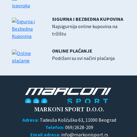
SIGURNA I BEZBEDNA KUPOVINA
Najsigurnija online kupovina na
tržištu
ONLINE PLAĆANJE
Podržani su svi načini plaćanja
MARKONI SPORT D.O.O.
Adresa:
Tadeuša Košćuška 63, 11000 Beograd
Telefon:
069/2628-209
Email adresa: