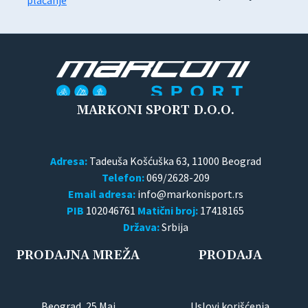
MARKONI SPORT D.O.O.
Adresa:
Tadeuša Košćuška 63, 11000 Beograd
Telefon:
069/2628-209
Email adresa:
PIB
102046761
Matični broj:
17418165
Država:
Srbija
PRODAJNA MREŽA
PRODAJA
Beograd, 25.Maj
Uslovi korišćenja