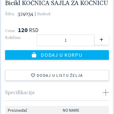
Bicikl KOČNICA SAJLA ZA KOČNICU
374034
|
Šifra:
Barkod:
120
RSD
Cena:
Količina:
DODAJ U KORPU
DODAJ U LISTU ŽELJA
Specifikacija
Proizvođač
NO NAME