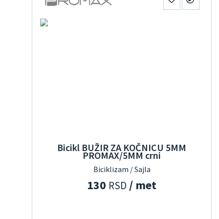
Bicikl BUŽIR ZA KOČNICU 5MM
PROMAX/5MM crni
Biciklizam / Sajla
130
/ met
RSD