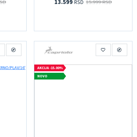
13.599
RSD
15.999 RSD
RSD
AKCIJA -15.00%
NOVO