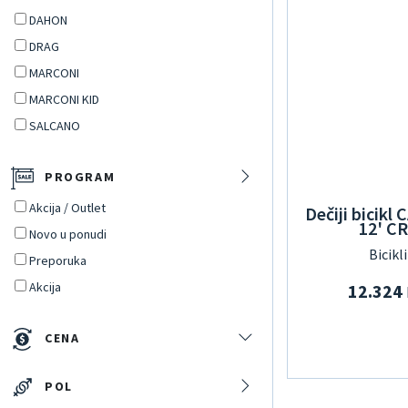
DAHON
DRAG
MARCONI
MARCONI KID
SALCANO
PROGRAM
Akcija / Outlet
Dečiji bicik
12' C
Novo u ponudi
Bicikl
Preporuka
Akcija
12.324
CENA
POL