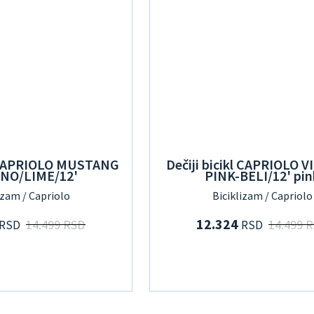
l CAPRIOLO MUSTANG
Dečiji bicikl CAPRIOLO V
RNO/LIME/12'
PINK-BELI/12' pin
izam / Capriolo
Biciklizam / Capriolo
12.324
14.499 RSD
14.499 
RSD
RSD