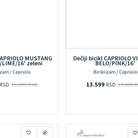
l CAPRIOLO MUSTANG
Dečiji bicikl CAPRIOLO V
/LIME/16' zeleni
BELO/PINK/16'
izam / Capriolo
Biciklizam / Capriolo
13.599
15.999 RSD
15.999 
RSD
RSD