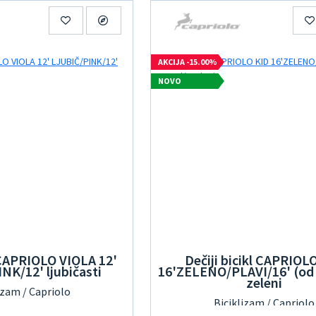
AKCIJA -15.00%
NOVO
l CAPRIOLO VIOLA 12'
Dečiji bicikl CAPRIOL
NK/12' ljubičasti
16'ZELENO/PLAVI/16' (od 
zeleni
izam / Capriolo
Biciklizam / Capriolo