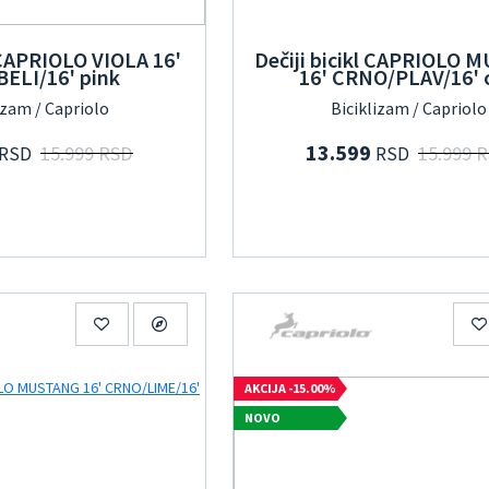
l CAPRIOLO VIOLA 16'
Dečiji bicikl CAPRIOLO
BELI/16' pink
16' CRNO/PLAV/16' c
izam / Capriolo
Biciklizam / Capriolo
13.599
15.999 RSD
15.999 
RSD
RSD
AKCIJA -15.00%
NOVO