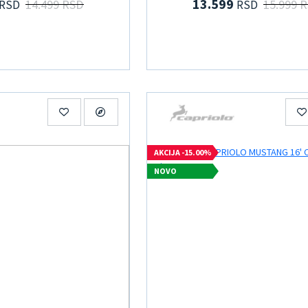
13.599
14.499 RSD
15.999 
RSD
RSD
AKCIJA -15.00%
NOVO