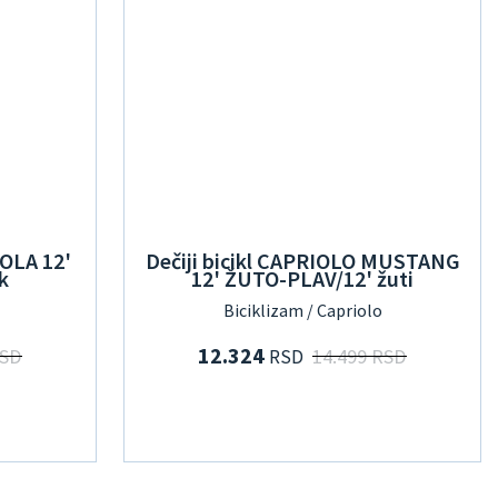
IOLA 12'
Dečiji bicikl CAPRIOLO MUSTANG
k
12' ŽUTO-PLAV/12' žuti
Biciklizam / Capriolo
12.324
RSD
14.499 RSD
RSD