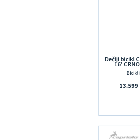
Dečiji bicik
16' CRNO
Bicikl
13.599