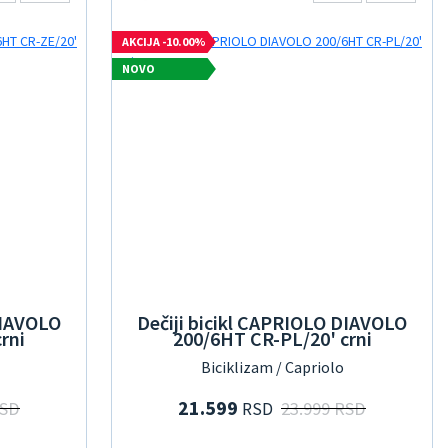
AKCIJA -10.00%
NOVO
DIAVOLO
Dečiji bicikl CAPRIOLO DIAVOLO
rni
200/6HT CR-PL/20' crni
Biciklizam / Capriolo
21.599
RSD
23.999 RSD
RSD