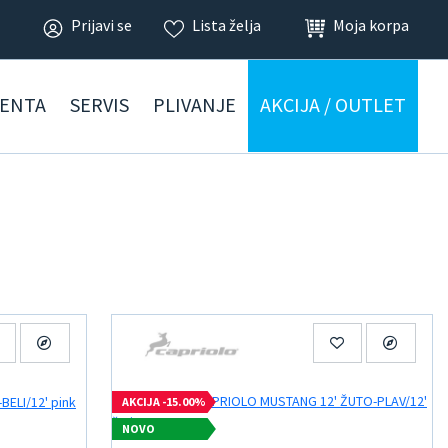
Prijavi se
Lista želja
Moja korpa
ENTA
SERVIS
PLIVANJE
AKCIJA / OUTLET
AKCIJA -15.00%
NOVO