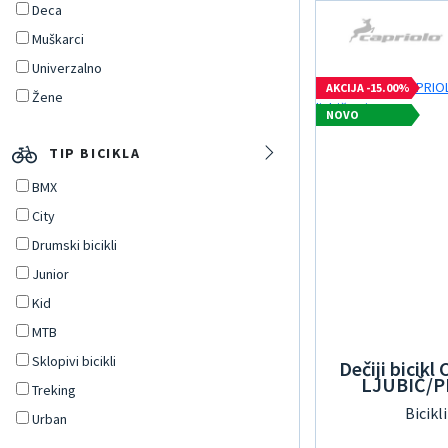
Deca
Muškarci
Univerzalno
AKCIJA -15.00%
Žene
NOVO
TIP BICIKLA
BMX
City
Drumski bicikli
Junior
Kid
MTB
Sklopivi bicikli
Dečiji bicik
LJUBIČ/PI
Treking
Bicikl
Urban