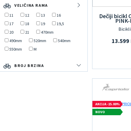
VELIČINA RAMA
Dečiji bicik
11
12
13
16
PINK-
17
18
19
19,5
Bicikl
20
21
470mm
13.599
490mm
520mm
540mm
550mm
M
BROJ BRZINA
AKCIJA -15.00%
NOVO