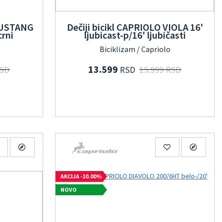
 MUSTANG
Dečiji bicikl CAPRIOLO VIOLA 16'
rni
ljubicast-p/16' ljubičasti
Biciklizam / Capriolo
13.599
RSD
15.999 RSD
RSD
AKCIJA -10.00%
NOVO