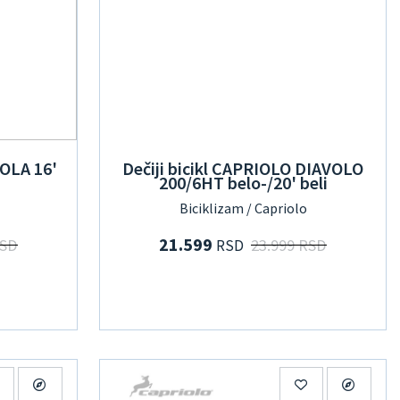
IOLA 16'
Dečiji bicikl CAPRIOLO DIAVOLO
200/6HT belo-/20' beli
Biciklizam / Capriolo
21.599
RSD
23.999 RSD
RSD