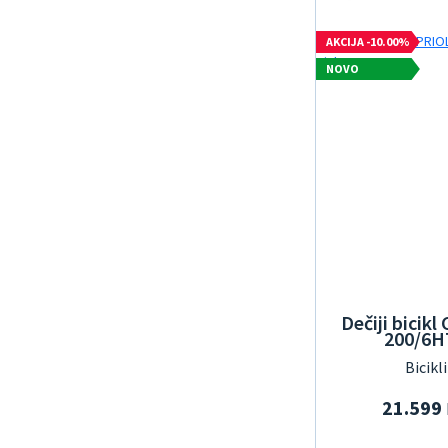
AKCIJA -10.00%
NOVO
Dečiji bici
200/6HT
Bicikl
21.599