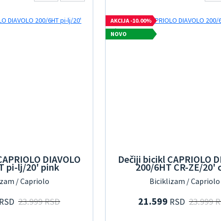
AKCIJA -10.00%
NOVO
kl CAPRIOLO DIAVOLO
Dečiji bicikl CAPRIOLO 
 pi-lj/20' pink
200/6HT CR-ZE/20' c
izam / Capriolo
Biciklizam / Capriolo
21.599
23.999 RSD
23.999 
RSD
RSD