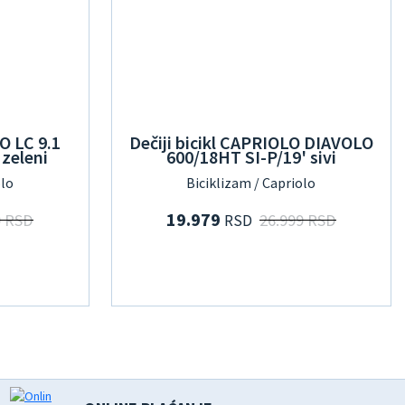
O LC 9.1
Dečiji bicikl CAPRIOLO DIAVOLO
 zeleni
600/18HT SI-P/19' sivi
olo
Biciklizam / Capriolo
19.979
9 RSD
26.999 RSD
RSD