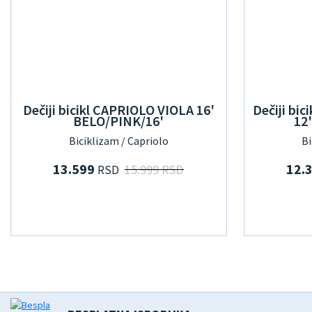
Dečiji bicikl CAPRIOLO VIOLA 16'
Dečiji b
BELO/PINK/16'
12
Biciklizam / Capriolo
Bi
13.599
12.
15.999 RSD
RSD