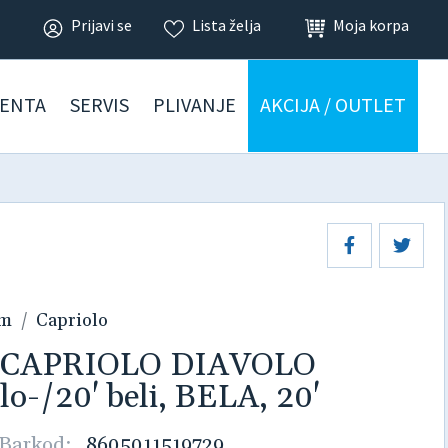
Prijavi se
Lista želja
Moja korpa
ENTA
SERVIS
PLIVANJE
AKCIJA / OUTLET
am
Capriolo
ikl CAPRIOLO DIAVOLO
o-/20' beli, BELA, 20'
Barkod:
8605011519729