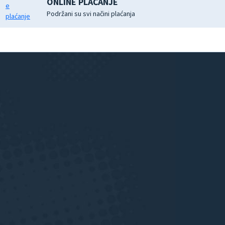
ONLINE PLAĆANJE
Podržani su svi načini plaćanja