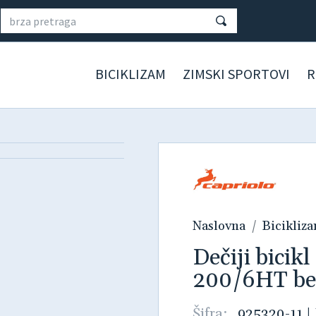
BICIKLIZAM
ZIMSKI SPORTOVI
R
Naslovna
Bicikliz
Dečiji bic
200/6HT bel
Šifra:
925320-11
|