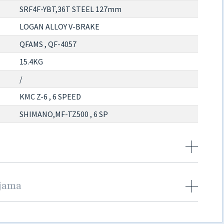
SRF4F-YBT,36T STEEL 127mm
LOGAN ALLOY V-BRAKE
QFAMS , QF-4057
15.4KG
/
KMC Z-6 , 6 SPEED
SHIMANO,MF-TZ500 , 6 SP
njama