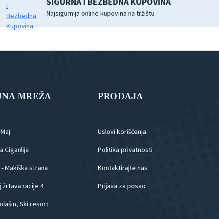
SIGURNA I BEZBEDNA KUPOVINA
Najsigurnija online kupovina na tržištu
JNA MREŽA
PRODAJA
.Maj
Uslovi korišćenja
 Ciganlija
Politika privatnosti
 - Makiška strana
Kontaktirajte nas
 žrtava racije 4
Prijava za posao
olašin, Ski resort