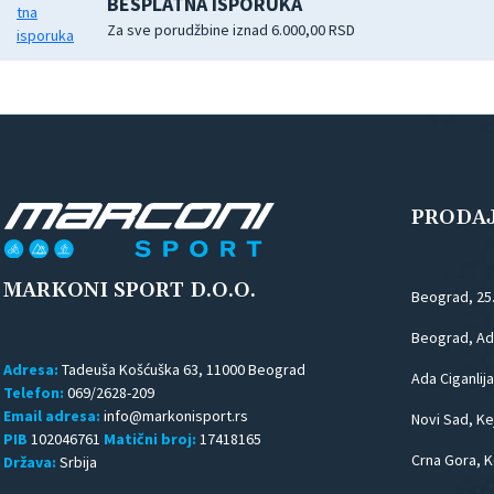
BESPLATNA ISPORUKA
Za sve porudžbine iznad 6.000,00 RSD
PRODA
MARKONI SPORT D.O.O.
Beograd, 25
Beograd, Ada
Adresa:
Tadeuša Košćuška 63, 11000 Beograd
Ada Ciganlija
Telefon:
069/2628-209
Email adresa:
Novi Sad, Kej
PIB
102046761
Matični broj:
17418165
Crna Gora, K
Država:
Srbija