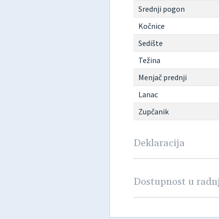
Srednji pogon
Kočnice
Sedište
Težina
Menjač prednji
Lanac
Zupčanik
Deklaracija
Dostupnost u rad