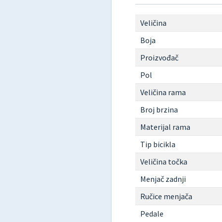
Veličina
Boja
Proizvođač
Pol
Veličina rama
Broj brzina
Materijal rama
Tip bicikla
Veličina točka
Menjač zadnji
Ručice menjača
Pedale