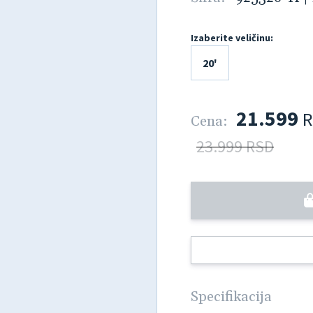
Izaberite veličinu:
20'
21.599
R
Cena:
23.999 RSD
Specifikacija