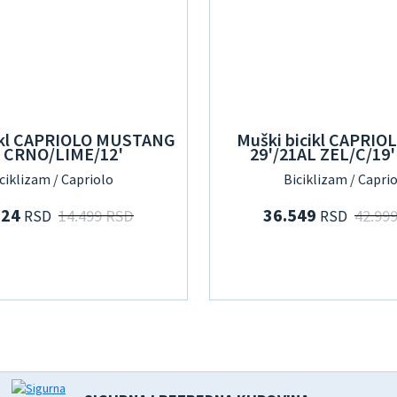
icikl CAPRIOLO MUSTANG
Muški bicikl CAPRIOL
' CRNO/LIME/12'
29'/21AL ZEL/C/19'
ciklizam / Capriolo
Biciklizam / Capri
324
36.549
14.499 RSD
42.99
RSD
RSD