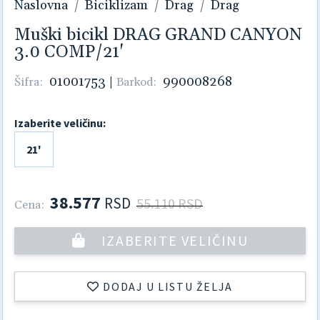
Naslovna
Biciklizam
Drag
Drag
Muški bicikl DRAG GRAND CANYON
3.0 COMP/21'
01001753
|
990008268
Šifra:
Barkod:
Izaberite veličinu:
21'
38.577
RSD
55.110 RSD
Cena:
IZABERITE VELIČINU
DODAJ U LISTU ŽELJA