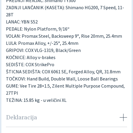
PREDNJI MENJAČ: Shimano TY300
ZADNJI LANČANIK (KASETA): Shimano HG200, 7 Speed, 11-
28T
LANAC: YBN S52
PEDALE: Nylon Platform, 9/16“
VOLAN: Promax Steel, Backsweep 9°, Rise 20mm, 25.4mm
LULA: Promax Alloy, +/-25°, 25.4mm
GRIPOVI: COX VLG-1319, Black/Green
KOČNICE: Alloy v-brakes
SEDIŠTE: COX StrikePro
ŠTICNA SEDIŠTA: COX 6061 SE, Forged Alloy, QR, 31.8mm
TOČKOVI: Hand Build, Double Wall, Loose Ball Bearings
GUME: Vee Tire 28×1.5, Zilent Multiple Purpose Compound,
27TPI
TEŽINA: 15.85 kg - u veličini XL
Deklaracija