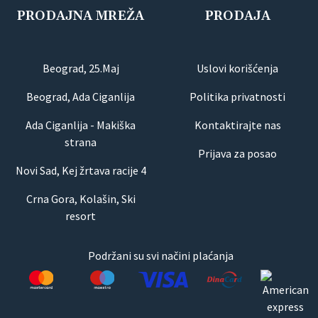
PRODAJNA MREŽA
PRODAJA
Beograd, 25.Maj
Uslovi korišćenja
Beograd, Ada Ciganlija
Politika privatnosti
Ada Ciganlija - Makiška
Kontaktirajte nas
strana
Prijava za posao
Novi Sad, Kej žrtava racije 4
Crna Gora, Kolašin, Ski
resort
Podržani su svi načini plaćanja