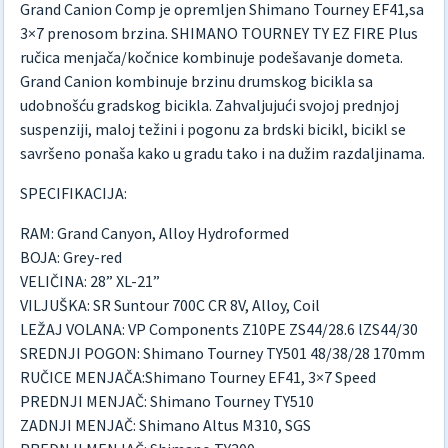
Grand Canion Comp je opremljen Shimano Tourney EF41,sa
3×7 prenosom brzina. SHIMANO TOURNEY TY EZ FIRE Plus
ručica menjača/kočnice kombinuje podešavanje dometa.
Grand Canion kombinuje brzinu drumskog bicikla sa
udobnošću gradskog bicikla. Zahvaljujući svojoj prednjoj
suspenziji, maloj težini i pogonu za brdski bicikl, bicikl se
savršeno ponaša kako u gradu tako i na dužim razdaljinama.
SPECIFIKACIJA:
RAM: Grand Canyon, Alloy Hydroformed
BOJA: Grey-red
VELIČINA: 28” XL-21”
VILJUŠKA: SR Suntour 700C CR 8V, Alloy, Coil
LEŽAJ VOLANA: VP Components Z10PE ZS44/28.6 lZS44/30
SREDNJI POGON: Shimano Tourney TY501 48/38/28 170mm
RUČICE MENJAČA:Shimano Tourney EF41, 3×7 Speed
PREDNJI MENJAČ: Shimano Tourney TY510
ZADNJI MENJAČ: Shimano Altus M310, SGS