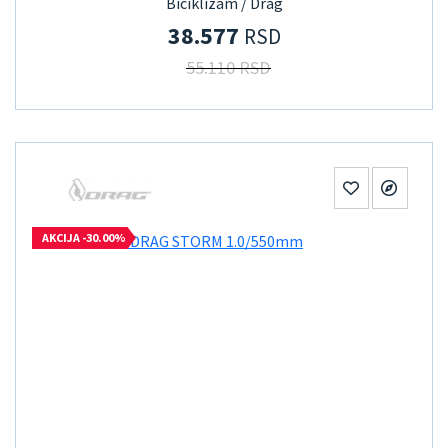
Biciklizam / Drag
38.577
RSD
55.110 RSD
AKCIJA -30.00%