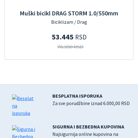
Muški bicikl DRAG STORM 1.0/550mm
Biciklizam / Drag
53.445
RSD
76.350 RSD
BESPLATNA ISPORUKA
Za sve porudžbine iznad 6.000,00 RSD
SIGURNA I BEZBEDNA KUPOVINA
Najsigurnija online kupovina na