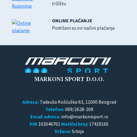
tržištu
ONLINE PLAĆANJE
Podržani su svi načini plaćanja
MARKONI SPORT D.O.O.
Adresa:
Tadeuša Košćuška 63, 11000 Beograd
Telefon:
069/2628-209
Email adresa:
PIB
102046761
Matični broj:
17418165
Država:
Srbija