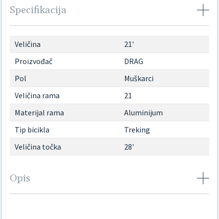
Specifikacija
Veličina
21'
Proizvođač
DRAG
Pol
Muškarci
Veličina rama
21
Materijal rama
Aluminijum
Tip bicikla
Treking
Veličina točka
28'
Opis