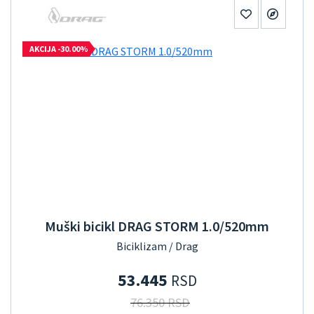
AKCIJA -30.00%
Muški bicikl DRAG STORM 1.0/520mm
Biciklizam / Drag
53.445
RSD
76.350 RSD