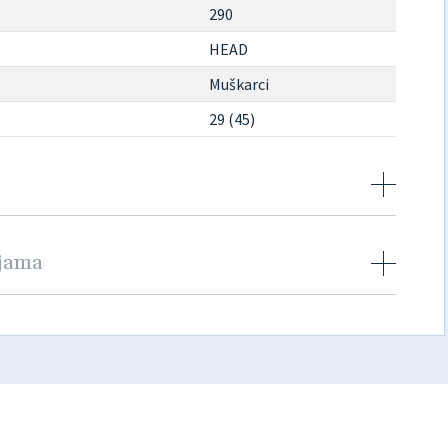
290
HEAD
Muškarci
29 (45)
njama