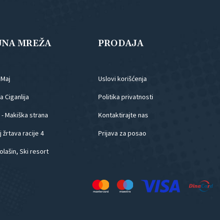
JNA MREŽA
PRODAJA
.Maj
Uslovi korišćenja
 Ciganlija
Politika privatnosti
 - Makiška strana
Kontaktirajte nas
 žrtava racije 4
Prijava za posao
olašin, Ski resort