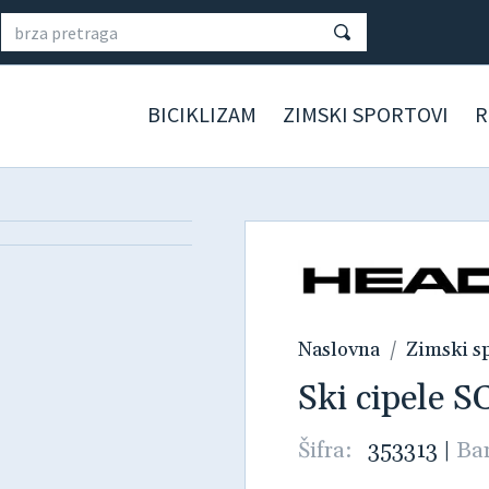
BICIKLIZAM
ZIMSKI SPORTOVI
R
Naslovna
Zimski s
Ski cipele 
Šifra:
353313
|
Ba