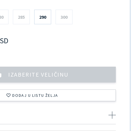
80
285
290
300
SD
IZABERITE VELIČINU
DODAJ U LISTU ŽELJA