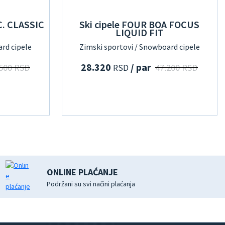
C. CLASSIC
Ski cipele FOUR BOA FOCUS
LIQUID FIT
rd cipele
Zimski sportovi / Snowboard cipele
28.320
/ par
.500 RSD
47.200 RSD
RSD
ONLINE PLAĆANJE
Podržani su svi načini plaćanja