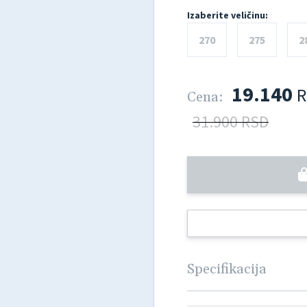
Izaberite veličinu:
270
275
2
19.140
R
Cena:
31.900 RSD
Specifikacija