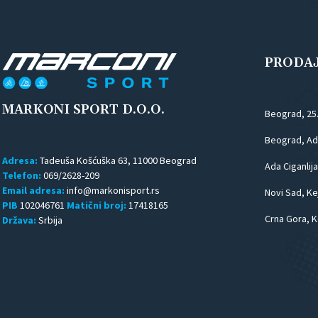
PRODA
MARKONI SPORT D.O.O.
Beograd, 25
Beograd, Ada
Adresa:
Tadeuša Košćuška 63, 11000 Beograd
Ada Ciganlija
Telefon:
069/2628-209
Email adresa:
Novi Sad, Kej
PIB
102046761
Matični broj:
17418165
Crna Gora, K
Država:
Srbija