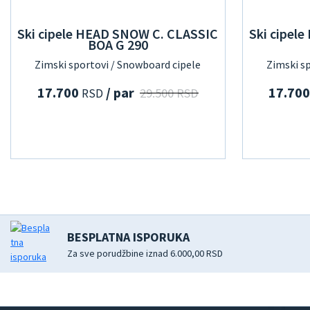
Ski cipele HEAD SNOW C. CLASSIC
Ski cipel
BOA G 290
Zimski sportovi / Snowboard cipele
Zimski s
17.700
/ par
17.70
29.500 RSD
RSD
BESPLATNA ISPORUKA
Za sve porudžbine iznad 6.000,00 RSD