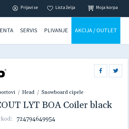
Prijavi se
Lista želja
Moja korpa
ENTA
SERVIS
PLIVANJE
AKCIJA / OUTLET
portovi
Head
Snowboard cipele
SCOUT LYT BOA Coiler black
rkod:
724794649954