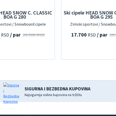
e HEAD SNOW C. CLASSIC
Ski cipele HEAD SNOW 
BOA G 280
BOA G 295
portovi / Snowboard cipele
Zimski sportovi / Snowboa
0
/ par
17.700
/ par
29.500 RSD
29
RSD
RSD
SIGURNA I BEZBEDNA KUPOVINA
Najsigurnija online kupovina na tržištu