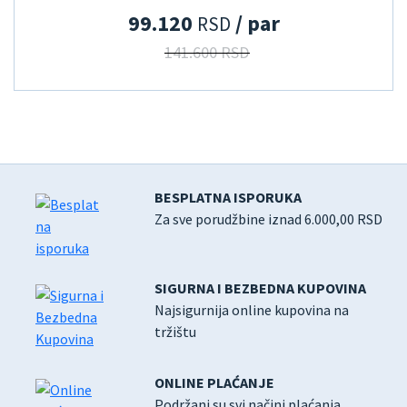
99.120
/ par
RSD
141.600 RSD
BESPLATNA ISPORUKA
Za sve porudžbine iznad 6.000,00 RSD
SIGURNA I BEZBEDNA KUPOVINA
Najsigurnija online kupovina na
tržištu
ONLINE PLAĆANJE
Podržani su svi načini plaćanja