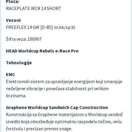
Ploča:
RACEPLATE WCR 14 SHORT
Vezovi:
FREEFLEX 14 GW [D-85] m.bk/sp.bl
Šifra veza: 100907
HEAD Worldcup Rebels e-Race Pro
Tehnologije
EMC
Elektronski sistem za upravljanje energijom koji smanjuje
neželjene vibracije i povećava stabilnost pri velikim
brzinama.
Graphene Worldcup Sandwich Cap Construction
Konstrukcija sa Graphene materijalom u Worldcup sendvič
izvedbi koja obezbeđuje optimalnu raspodelu težine, veću
čvrstoću i precizan prenos snage.