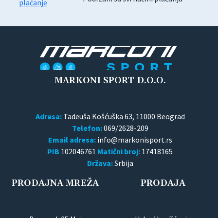
MARKONI SPORT D.O.O.
Adresa:
Tadeuša Košćuška 63, 11000 Beograd
Telefon:
069/2628-209
Email adresa:
PIB
102046761
Matični broj:
17418165
Država:
Srbija
PRODAJNA MREŽA
PRODAJA