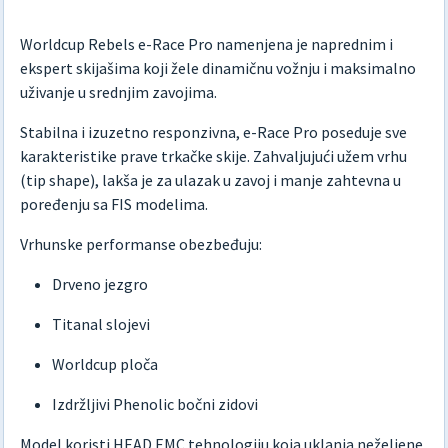
Worldcup Rebels e-Race Pro namenjena je naprednim i
ekspert skijašima koji žele dinamičnu vožnju i maksimalno
uživanje u srednjim zavojima.
Stabilna i izuzetno responzivna, e-Race Pro poseduje sve
karakteristike prave trkačke skije. Zahvaljujući užem vrhu
(tip shape), lakša je za ulazak u zavoj i manje zahtevna u
poređenju sa FIS modelima.
Vrhunske performanse obezbeđuju:
Drveno jezgro
Titanal slojevi
Worldcup ploča
Izdržljivi Phenolic bočni zidovi
Model koristi HEAD EMC tehnologiju koja uklanja neželjene