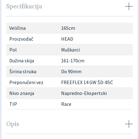
Specifikacija
Veličina
165cm
Proizvođač
HEAD
Pol
Muškarci
Dužina skija
161-170cm
Širina struka
Do 90mm
Preporučeni vez
FREEFLEX 14 GW ŠD-85Ć
Nivo znanja
Napredno-Ekspertski
TIP
Race
Opis