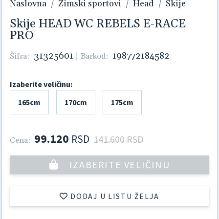
Naslovna
Zimski sportovi
Head
Skije
Skije HEAD WC REBELS E-RACE
PRO
31325601
|
198772184582
Šifra:
Barkod:
Izaberite veličinu:
165cm
170cm
175cm
99.120
RSD
141.600 RSD
Cena:
IZABERITE VELIČINU
DODAJ U LISTU ŽELJA