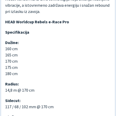
vibracije, a istovremeno zadržava energiju i snažan rebound
pri izlasku iz zavoja.
HEAD Worldcup Rebels e-Race Pro
Specifikacija
Dužine:
160 cm
165 cm
170 cm
175 cm
180 cm
Radius:
14,8 m @ 170 cm
Sidecut:
117 / 68 / 102 mm @ 170 cm