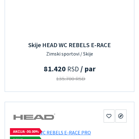
Skije HEAD WC REBELS E-RACE
Zimski sportovi / Skije
81.420
/ par
RSD
135.700 RSD
AKCIJA -30.00%