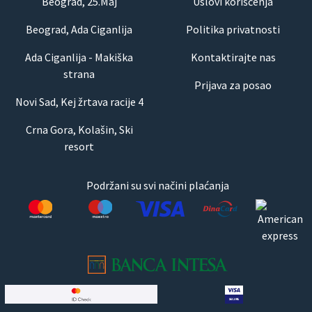
Beograd, 25.Maj
Uslovi korišćenja
Beograd, Ada Ciganlija
Politika privatnosti
Ada Ciganlija - Makiška
Kontaktirajte nas
strana
Prijava za posao
Novi Sad, Kej žrtava racije 4
Crna Gora, Kolašin, Ski
resort
Podržani su svi načini plaćanja