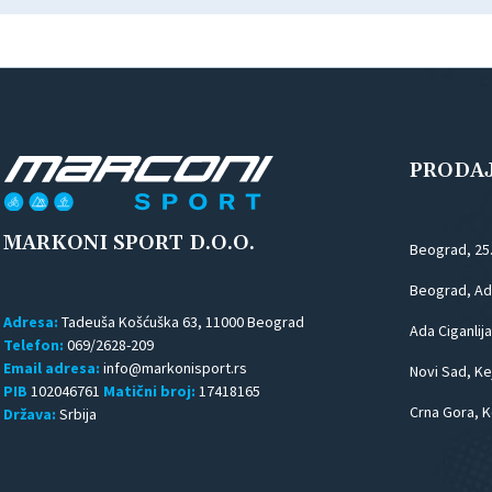
PRODA
MARKONI SPORT D.O.O.
Beograd, 25
Beograd, Ada
Adresa:
Tadeuša Košćuška 63, 11000 Beograd
Ada Ciganlija
Telefon:
069/2628-209
Email adresa:
Novi Sad, Kej
PIB
102046761
Matični broj:
17418165
Crna Gora, K
Država:
Srbija