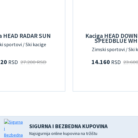
ga HEAD RADAR SUN
Kaciga HEAD DOW
SPEEDBLUE WH
i sportovi / Ski kacige
Zimski sportovi / Ski 
320
14.160
27.200 RSD
23.60
RSD
RSD
SIGURNA I BEZBEDNA KUPOVINA
Najsigurnija online kupovina na tržištu