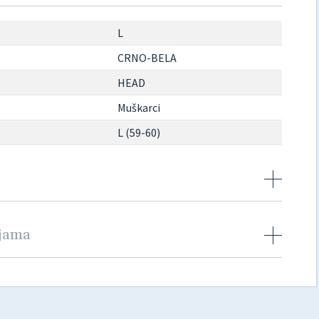
L
CRNO-BELA
HEAD
Muškarci
L (59-60)
njama