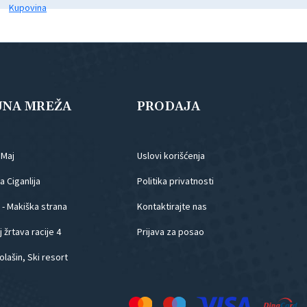
JNA MREŽA
PRODAJA
.Maj
Uslovi korišćenja
 Ciganlija
Politika privatnosti
 - Makiška strana
Kontaktirajte nas
 žrtava racije 4
Prijava za posao
olašin, Ski resort