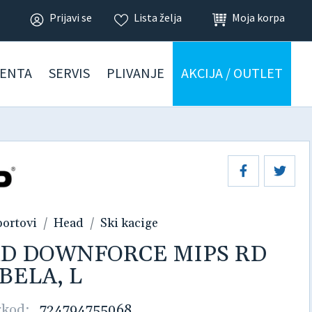
Prijavi se
Lista želja
Moja korpa
ENTA
SERVIS
PLIVANJE
AKCIJA / OUTLET
portovi
Head
Ski kacige
AD DOWNFORCE MIPS RD
BELA, L
rkod:
724794755068