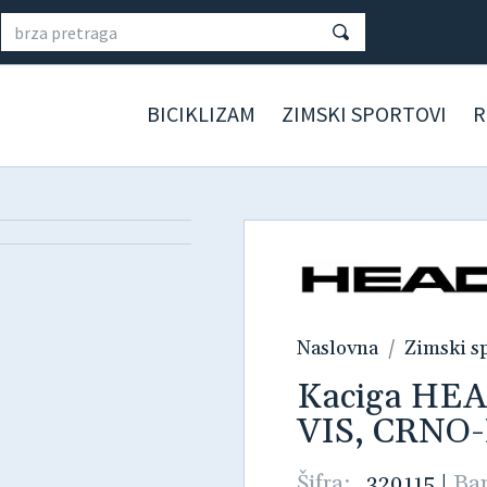
BICIKLIZAM
ZIMSKI SPORTOVI
R
Naslovna
Zimski s
Kaciga HE
VIS, CRNO-
Šifra:
320115
|
Ba