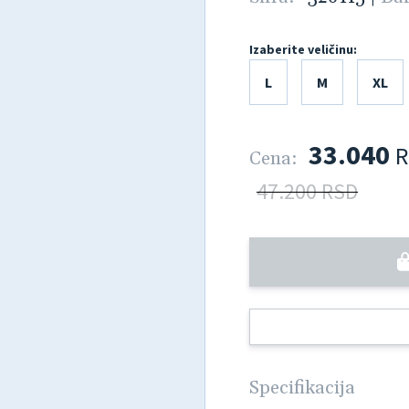
Izaberite veličinu:
L
M
XL
33.040
R
Cena:
47.200 RSD
Specifikacija