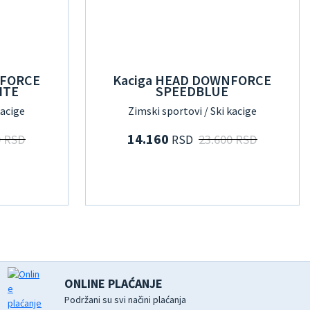
NFORCE
Kaciga HEAD DOWNFORCE
ITE
SPEEDBLUE
kacige
Zimski sportovi / Ski kacige
14.160
0 RSD
23.600 RSD
RSD
ONLINE PLAĆANJE
Podržani su svi načini plaćanja