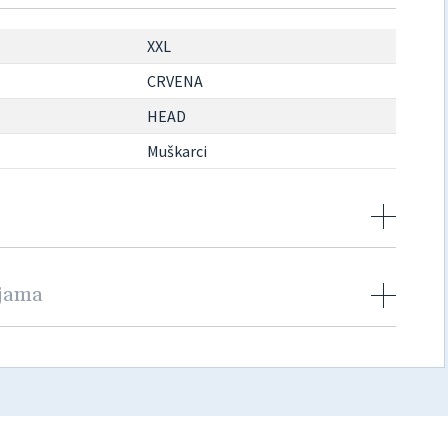
XXL
CRVENA
HEAD
Muškarci
njama