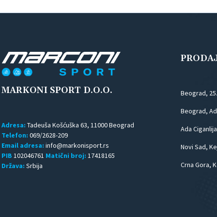
PRODA
MARKONI SPORT D.O.O.
Beograd, 25
Beograd, Ada
Adresa:
Tadeuša Košćuška 63, 11000 Beograd
Ada Ciganlija
Telefon:
069/2628-209
Email adresa:
Novi Sad, Kej
PIB
102046761
Matični broj:
17418165
Crna Gora, K
Država:
Srbija