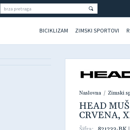
BICIKLIZAM
ZIMSKI SPORTOVI
R
Naslovna
Zimski s
HEAD MUŠ
CRVENA, 
Šifra:
821233-BK