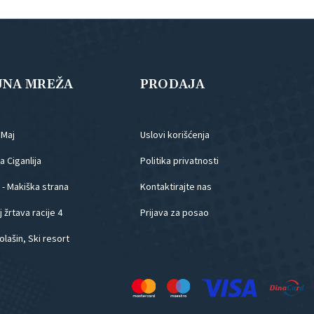
JNA MREŽA
PRODAJA
.Maj
Uslovi korišćenja
 Ciganlija
Politika privatnosti
 - Makiška strana
Kontaktirajte nas
 žrtava racije 4
Prijava za posao
olašin, Ski resort