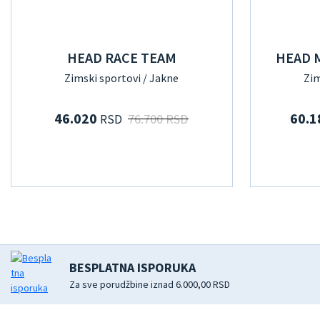
HEAD RACE TEAM
HEAD M
Zimski sportovi / Jakne
Zim
46.020
60.
76.700 RSD
RSD
BESPLATNA ISPORUKA
Za sve porudžbine iznad 6.000,00 RSD