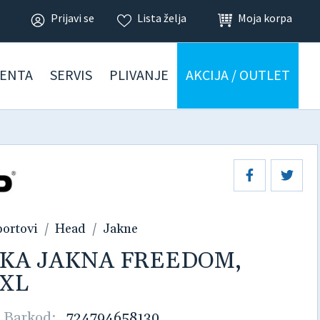
Prijavi se
Lista želja
Moja korpa
ENTA
SERVIS
PLIVANJE
AKCIJA / OUTLET
portovi
Head
Jakne
KA JAKNA FREEDOM,
XXL
|
Barkod:
724794658130