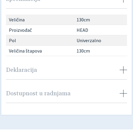
Veličina
130cm
Proizvođač
HEAD
Pol
Univerzalno
Veličina štapova
130cm
Deklaracija
Dostupnost u radnjama