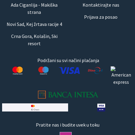
Ada Ciganlija - Makiška
Kontaktirajte nas
strana
Prijava za posao
Novi Sad, Kej žrtava racije 4
Crna Gora, Kolašin, Ski
resort
Podržani su svi načini plaćanja
Pratite nas i budite uvek u toku