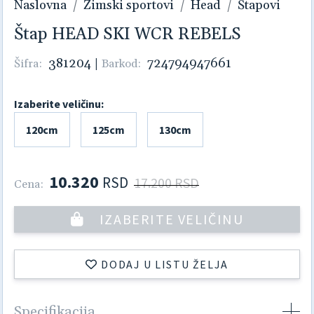
Naslovna
Zimski sportovi
Head
Štapovi
Štap HEAD SKI WCR REBELS
381204
|
724794947661
Šifra:
Barkod:
Izaberite veličinu:
120cm
125cm
130cm
10.320
RSD
17.200 RSD
Cena:
IZABERITE VELIČINU
DODAJ U LISTU ŽELJA
Specifikacija