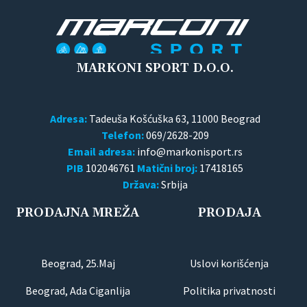
MARKONI SPORT D.O.O.
Adresa:
Tadeuša Košćuška 63, 11000 Beograd
Telefon:
069/2628-209
Email adresa:
PIB
102046761
Matični broj:
17418165
Država:
Srbija
PRODAJNA MREŽA
PRODAJA
Beograd, 25.Maj
Uslovi korišćenja
Beograd, Ada Ciganlija
Politika privatnosti