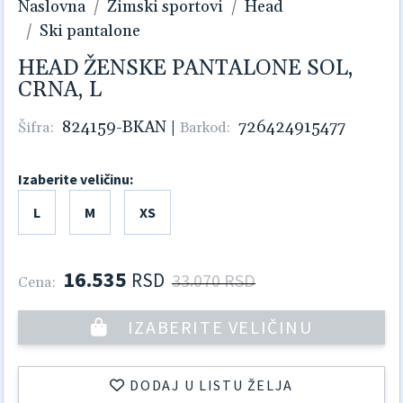
Naslovna
Zimski sportovi
Head
Ski pantalone
HEAD ŽENSKE PANTALONE SOL,
CRNA, L
824159-BKAN
|
726424915477
Šifra:
Barkod:
Izaberite veličinu:
L
M
XS
16.535
RSD
33.070 RSD
Cena:
IZABERITE VELIČINU
DODAJ U LISTU ŽELJA