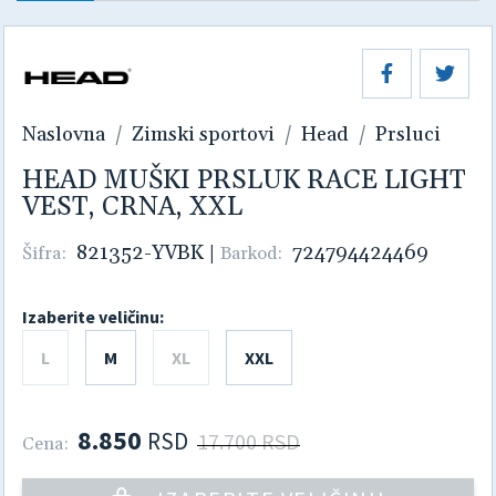
Naslovna
Zimski sportovi
Head
Prsluci
HEAD MUŠKI PRSLUK RACE LIGHT
VEST, CRNA, XXL
821352-YVBK
|
724794424469
Šifra:
Barkod:
Izaberite veličinu:
L
M
XL
XXL
8.850
RSD
17.700 RSD
Cena: