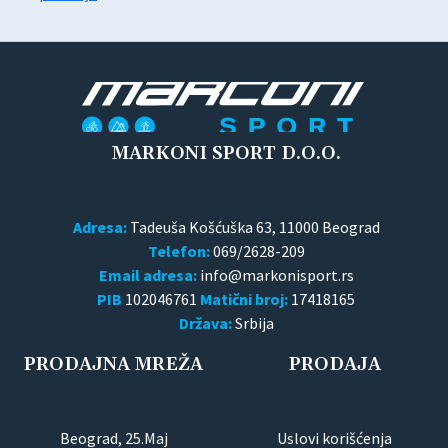
MARKONI SPORT D.O.O.
Adresa:
Tadeuša Košćuška 63, 11000 Beograd
Telefon:
069/2628-209
Email adresa:
PIB
102046761
Matični broj:
17418165
Država:
Srbija
PRODAJNA MREŽA
PRODAJA
Beograd, 25.Maj
Uslovi korišćenja