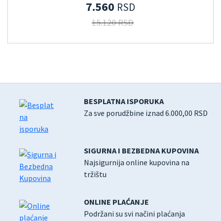
7.560
RSD
15.120 RSD
BESPLATNA ISPORUKA
Za sve porudžbine iznad 6.000,00 RSD
SIGURNA I BEZBEDNA KUPOVINA
Najsigurnija online kupovina na
tržištu
ONLINE PLAĆANJE
Podržani su svi načini plaćanja