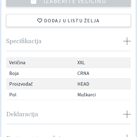
IZABERITE VELIČINU
DODAJ U LISTU ŽELJA
Specifikacija
Veličina
XXL
Boja
CRNA
Proizvođač
HEAD
Pol
Muškarci
Deklaracija