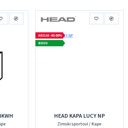
AKCIJA -40.00%
NOVO
 BKWH
HEAD KAPA LUCY NP
ape
Zimski sportovi / Kape