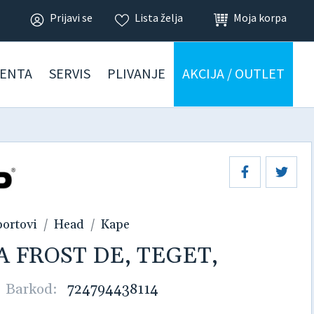
Prijavi se
Lista želja
Moja korpa
ENTA
SERVIS
PLIVANJE
AKCIJA / OUTLET
portovi
Head
Kape
 FROST DE, TEGET,
|
Barkod:
724794438114