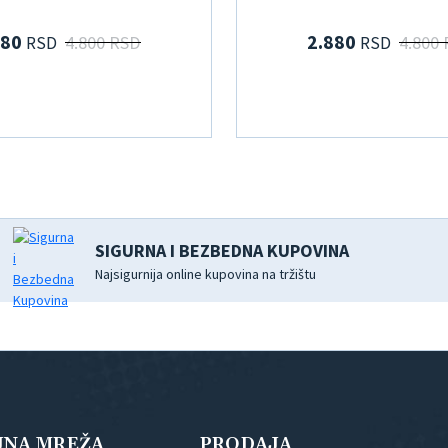
880
2.880
4.800 RSD
4.800
RSD
RSD
SIGURNA I BEZBEDNA KUPOVINA
Najsigurnija online kupovina na tržištu
JNA MREŽA
PRODAJA