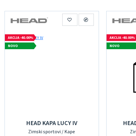
AKCIJA -40.00%
AKCIJA -40.00%
NOVO
NOVO
HEAD KAPA LUCY IV
HEAD
Zimski sportovi / Kape
Zi