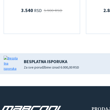
3.540
2.
5.900 RSD
RSD
BESPLATNA ISPORUKA
Za sve porudžbine iznad 6.000,00 RSD
PRODA