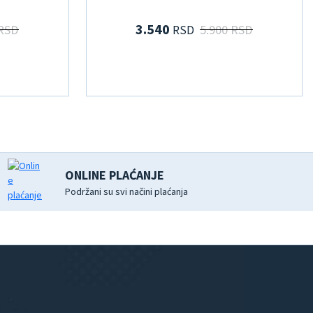
3.540
 RSD
5.900 RSD
RSD
ONLINE PLAĆANJE
Podržani su svi načini plaćanja