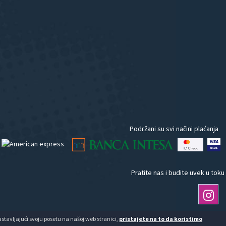
Podržani su svi načini plaćanja
Pratite nas i budite uvek u toku
Nastavljajući svoju posetu na našoj web stranici,
pristajete na to da koristimo