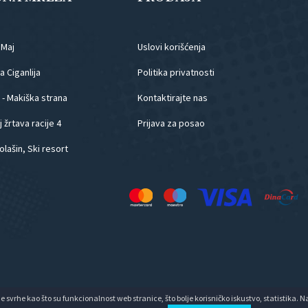
.Maj
Uslovi korišćenja
 Ciganlija
Politika privatnosti
 - Makiška strana
Kontaktirajte nas
 žrtava racije 4
Prijava za posao
olašin, Ski resort
ne svrhe kao što su funkcionalnost web stranice, što bolje korisničko iskustvo, statistika. 