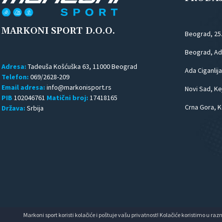
MARKONI SPORT D.O.O.
Beograd, 25
Beograd, Ada
Adresa:
Tadeuša Košćuška 63, 11000 Beograd
Ada Ciganlija
Telefon:
069/2628-209
Email adresa:
Novi Sad, Kej
PIB
102046761
Matični broj:
17418165
Crna Gora, K
Država:
Srbija
Markoni sport koristi kolačiće i poštuje vašu privatnost! Kolačiće koristimo u raz