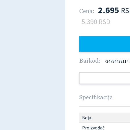
2.695
RS
Cena:
5.390 RSD
Barkod:
724794438114
Specifikacija
Boja
Proizvođač