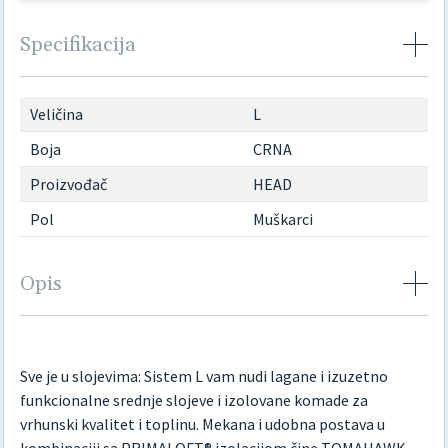
Specifikacija
Veličina
L
Boja
CRNA
Proizvođač
HEAD
Pol
Muškarci
Opis
Sve je u slojevima: Sistem L vam nudi lagane i izuzetno
funkcionalne srednje slojeve i izolovane komade za
vrhunski kvalitet i toplinu. Mekana i udobna postava u
kombinaciji sa PRIMALOFT® izolacijom čine TOMAHAWK