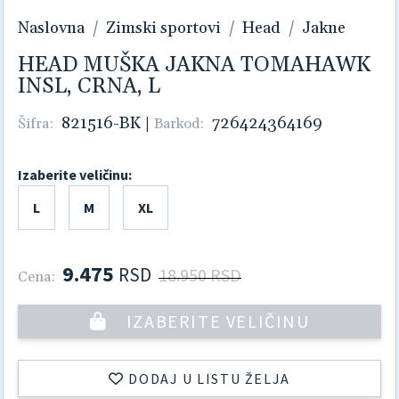
Naslovna
Zimski sportovi
Head
Jakne
HEAD MUŠKA JAKNA TOMAHAWK
INSL, CRNA, L
821516-BK
|
726424364169
Šifra:
Barkod:
Izaberite veličinu:
L
M
XL
9.475
RSD
18.950 RSD
Cena:
IZABERITE VELIČINU
DODAJ U LISTU ŽELJA