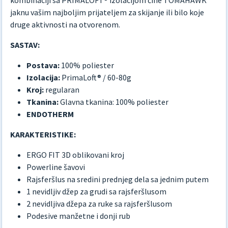
jaknu vašim najboljim prijateljem za skijanje ili bilo koje
druge aktivnosti na otvorenom.
SASTAV:
Postava:
100% poliester
Izolacija:
PrimaLoft® / 60-80g
Kroj:
regularan
Tkanina:
Glavna tkanina: 100% poliester
ENDOTHERM
KARAKTERISTIKE:
ERGO FIT 3D oblikovani kroj
Powerline šavovi
Rajsferšlus na sredini prednjeg dela sa jednim putem
1 nevidljiv džep za grudi sa rajsferšlusom
2 nevidljiva džepa za ruke sa rajsferšlusom
Podesive manžetne i donji rub