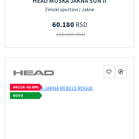
HEAD MUŠKA JAKNA SUN II
Zimski sportovi / Jakne
60.180
RSD
100.300 RSD
AKCIJA -50.00%
NOVO