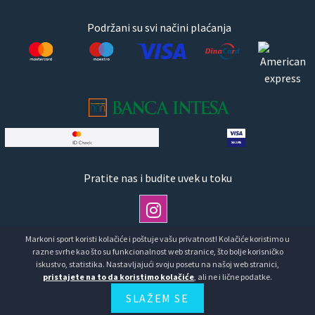
Podržani su svi načini plaćanja
Pratite nas i budite uvek u toku
Markoni sport koristi kolačiće i poštuje vašu privatnost! Kolačiće koristimo u
razne svrhe kao što su funkcionalnost web stranice, što bolje korisničko
Copyright © Markoni Sport doo Markoni sport.Sva prava
iskustvo, statistika. Nastavljajući svoju posetu na našoj web stranici,
pristajete na to da koristimo kolačiće
, ali ne i lične podatke.
zadržana
SLAŽEM SE
Developed by
HALO Creative Team