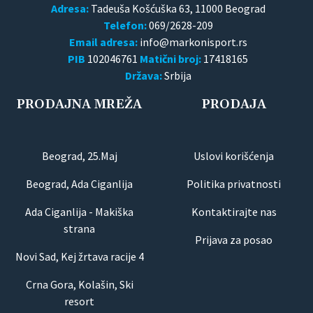
Adresa:
Tadeuša Košćuška 63, 11000 Beograd
Telefon:
069/2628-209
Email adresa:
PIB
102046761
Matični broj:
17418165
Država:
Srbija
PRODAJNA MREŽA
PRODAJA
Beograd, 25.Maj
Uslovi korišćenja
Beograd, Ada Ciganlija
Politika privatnosti
Ada Ciganlija - Makiška
Kontaktirajte nas
strana
Prijava za posao
Novi Sad, Kej žrtava racije 4
Crna Gora, Kolašin, Ski
resort